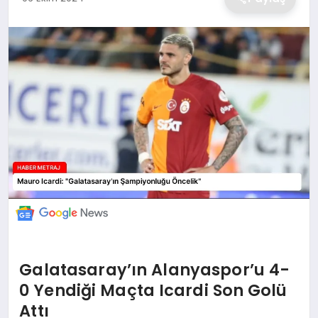
EKONOMİ
MAGAZİN
TEKNOLOJİ
SAĞLIK
EĞİTİM
Galatasaray’ın Alanyaspor’u 4-
0 Yendiği Maçta Icardi Son Golü
Attı