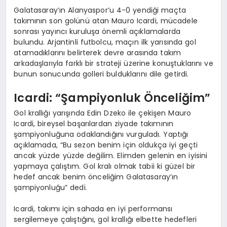
Galatasaray’ın Alanyaspor’u 4-0 yendiği maçta
takımının son golünü atan Mauro Icardi, mücadele
sonrası yayıncı kuruluşa önemli açıklamalarda
bulundu. Arjantinli futbolcu, maçın ilk yarısında gol
atamadıklarını belirterek devre arasında takım
arkadaşlarıyla farklı bir strateji üzerine konuştuklarını ve
bunun sonucunda golleri bulduklarını dile getirdi.
Icardi: “Şampiyonluk Önceliğim”
Gol krallığı yarışında Edin Dzeko ile çekişen Mauro
Icardi, bireysel başarılardan ziyade takımının
şampiyonluğuna odaklandığını vurguladı. Yaptığı
açıklamada, “Bu sezon benim için oldukça iyi geçti
ancak yüzde yüzde değilim. Elimden gelenin en iyisini
yapmaya çalıştım. Gol kralı olmak tabii ki güzel bir
hedef ancak benim önceliğim Galatasaray’ın
şampiyonluğu” dedi.
Icardi, takımı için sahada en iyi performansı
sergilemeye çalıştığını, gol krallığı elbette hedefleri