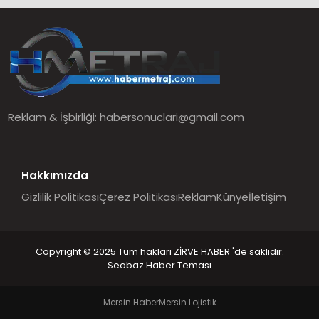
Reklam & İşbirliği:
habersonuclari@gmail.com
Hakkımızda
Gizlilik Politikası
Çerez Politikası
Reklam
Künye
İletişim
Copyright © 2025 Tüm hakları ZİRVE HABER 'de saklıdır.
Seobaz Haber Teması
Mersin Haber
Mersin Lojistik