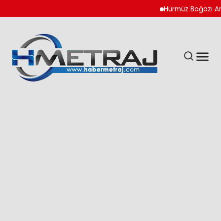
Hürmüz Boğazı Anlaş