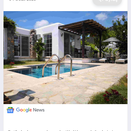
EKONOMİ
MAGAZİN
TEKNOLOJİ
SAĞLIK
EĞİTİM