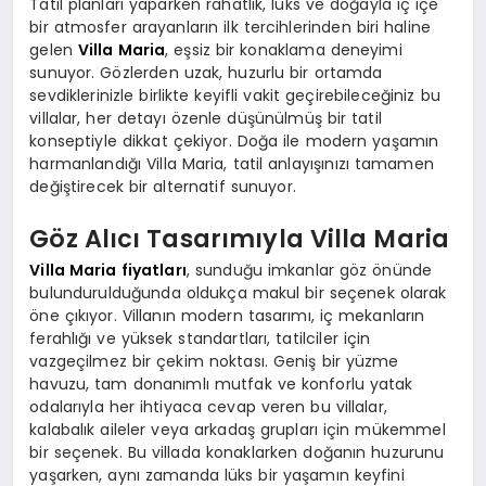
Tatil planları yaparken rahatlık, lüks ve doğayla iç içe
bir atmosfer arayanların ilk tercihlerinden biri haline
gelen
Villa Maria
, eşsiz bir konaklama deneyimi
sunuyor. Gözlerden uzak, huzurlu bir ortamda
sevdiklerinizle birlikte keyifli vakit geçirebileceğiniz bu
villalar, her detayı özenle düşünülmüş bir tatil
konseptiyle dikkat çekiyor. Doğa ile modern yaşamın
harmanlandığı Villa Maria, tatil anlayışınızı tamamen
değiştirecek bir alternatif sunuyor.
Göz Alıcı Tasarımıyla Villa Maria
Villa Maria fiyatları
, sunduğu imkanlar göz önünde
bulundurulduğunda oldukça makul bir seçenek olarak
öne çıkıyor. Villanın modern tasarımı, iç mekanların
ferahlığı ve yüksek standartları, tatilciler için
vazgeçilmez bir çekim noktası. Geniş bir yüzme
havuzu, tam donanımlı mutfak ve konforlu yatak
odalarıyla her ihtiyaca cevap veren bu villalar,
kalabalık aileler veya arkadaş grupları için mükemmel
bir seçenek. Bu villada konaklarken doğanın huzurunu
yaşarken, aynı zamanda lüks bir yaşamın keyfini