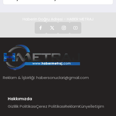
Düzenleyici Onaylarını Aldı
Haberin Doğru Adresi - HABER METRAJ
Reklam & İşbirliği:
habersonuclari@gmail.com
Hakkımızda
Gizlilik Politikası
Çerez Politikası
Reklam
Künye
İletişim