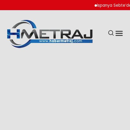
İspanya Sebte’de Göçmen Ak