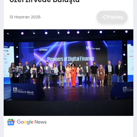
EKONOMİ
Paylaş
13 Haziran 2025
MAGAZİN
TEKNOLOJİ
SAĞLIK
EĞİTİM