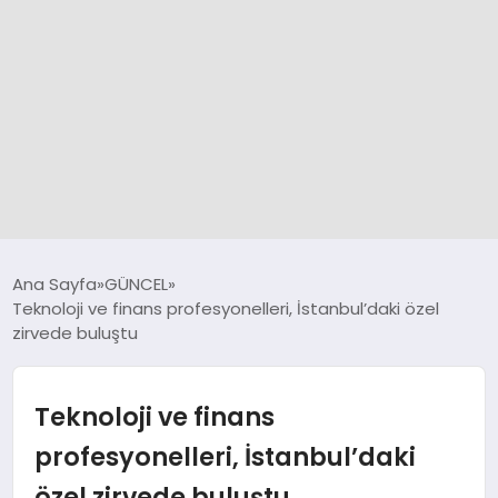
GÜNCEL
Ana Sayfa
GÜNCEL
Teknoloji ve finans profesyonelleri, İstanbul’daki özel
zirvede buluştu
SPOR
DÜNYA
Teknoloji ve finans
profesyonelleri, İstanbul’daki
SİYASET
özel zirvede buluştu