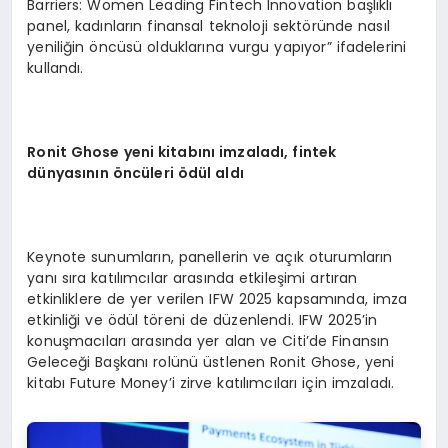
Barriers: Women Leading Fintech Innovation başlıklı
panel, kadınların finansal teknoloji sektöründe nasıl
yeniliğin öncüsü olduklarına vurgu yapıyor” ifadelerini
kullandı.
Ronit Ghose yeni kitabını imzaladı, fintek
dünyasının
ö
ncüleri
ö
dü
l ald
ı
Keynote sunumların, panellerin ve açık oturumların
yanı sıra katılımcılar arasında etkileşimi artıran
etkinliklere de yer verilen IFW 2025 kapsamında, imza
etkinliği ve ödül töreni de düzenlendi. IFW 2025’in
konuşmacıları arasında yer alan ve Citi’de Finansın
Geleceği Başkanı rolünü üstlenen Ronit Ghose, yeni
kitabı Future Money’i zirve katılımcıları için imzaladı.