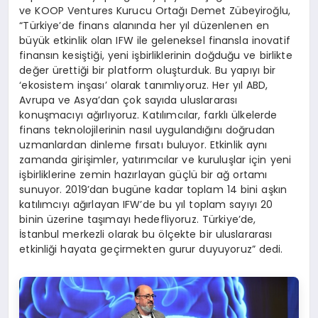
ve KOOP Ventures Kurucu Ortağı Demet Zübeyiroğlu,
“Türkiye’de finans alanında her yıl düzenlenen en
büyük etkinlik olan IFW ile geleneksel finansla inovatif
finansın kesiştiği, yeni işbirliklerinin doğduğu ve birlikte
değer ürettiği bir platform oluşturduk. Bu yapıyı bir
‘ekosistem inşası’ olarak tanımlıyoruz. Her yıl ABD,
Avrupa ve Asya’dan çok sayıda uluslararası
konuşmacıyı ağırlıyoruz. Katılımcılar, farklı ülkelerde
finans teknolojilerinin nasıl uygulandığını doğrudan
uzmanlardan dinleme fırsatı buluyor. Etkinlik aynı
zamanda girişimler, yatırımcılar ve kuruluşlar için yeni
işbirliklerine zemin hazırlayan güçlü bir ağ ortamı
sunuyor. 2019’dan bugüne kadar toplam 14 bini aşkın
katılımcıyı ağırlayan IFW’de bu yıl toplam sayıyı 20
binin üzerine taşımayı hedefliyoruz. Türkiye’de,
İstanbul merkezli olarak bu ölçekte bir uluslararası
etkinliği hayata geçirmekten gurur duyuyoruz” dedi.