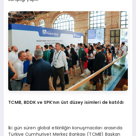
TCMB, BDDK ve SPK
’
nın ü
st d
üzey isimleri de katıldı
İki gün süren global etkinliğin konuşmacıları arasında
Türkiye Cumhuriyet Merkez Bankası (TCMB) Başkan