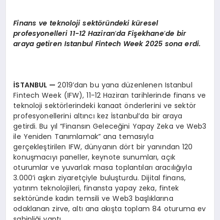
Finans ve teknoloji sekt
ö
ründeki küresel
profesyonelleri 11-12 Haziran
’
da Fi
şekhane
’
de bir
araya getiren Istanbul Fintech Week 2025 sona erdi.
İSTANBUL
—
2019’dan bu yana düzenlenen Istanbul
Fintech Week (IFW), 11-12 Haziran tarihlerinde finans ve
teknoloji sektörlerindeki kanaat önderlerini ve sektör
profesyonellerini altıncı kez İstanbul’da bir araya
getirdi. Bu yıl “Finansın Geleceğini Yapay Zeka ve Web3
ile Yeniden Tanımlamak” ana temasıyla
gerçekleştirilen IFW, dünyanın dört bir yanından 120
konuşmacıyı paneller, keynote sunumları, açık
oturumlar ve yuvarlak masa toplantıları aracılığıyla
3.000’i aşkın ziyaretçiyle buluşturdu. Dijital finans,
yatırım teknolojileri, finansta yapay zeka, fintek
sektöründe kadın temsili ve Web3 başlıklarına
odaklanan zirve, altı ana akışta toplam 84 oturuma ev
sahipliği yaptı.