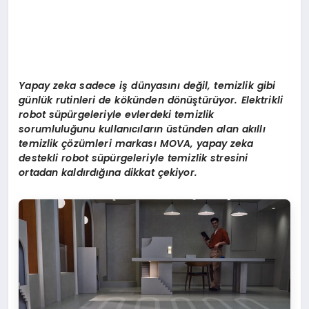
Yapay zeka sadece i
ş
d
ü
nyas
ı
n
ı
de
ğ
il, temizlik gibi
g
ü
nl
ü
k rutinleri de k
ö
k
ü
nden d
ö
n
üş
t
ü
r
ü
yor. Elektrikli
robot s
ü
p
ü
rgeleriyle evlerdeki temizlik
sorumlulu
ğ
unu kullan
ı
c
ı
lar
ı
n
ü
st
ü
nden alan ak
ı
ll
ı
temizlik
çö
z
ü
mleri markas
ı
MOVA, yapay zeka
destekli robot s
ü
p
ü
rgeleriyle temizlik stresini
ortadan kald
ı
rd
ığı
na dikkat
ç
ekiyor.