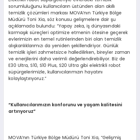
sorumluluğunu kullanıcıların üstünden alan akıllı
temizlik çözümleri markası MOVA’nın Türkiye Bölge
Müdürü Toni Xia, söz konusu gelişmelere dair şu
açıklamada bulundu: “Yapay zeka, iş dünyasındaki
karmaşık süreçleri optimize etmenin ötesine geçerek
evlerimizin en temel rutinlerinden biri olan temizlik
alışkanlıklarımızı da yeniden şekillendiriyor. Günlük
temizlik işleri zahmetsizce halledilirken, bireyler zaman
ve enerjilerini daha verimli değerlendirebiliyor. Biz de
E30 Ultra, S10, S10 Plus, S20 Ultra gibi elektrikli robot
süpürgelerimizle, kullanıcılarımızın hayatını
kolaylaştırıyoruz.”
“
Kullan
ı
c
ı
lar
ı
m
ı
z
ı
n konforunu ve ya
ş
am kalitesini
art
ı
r
ı
yoruz
”
MOVA’nın Türkiye Bölge Müdürü Toni Xia, “Gelişmiş