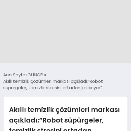
GÜNCEL
Ana Sayfa
GÜNCEL
Akıllı temizlik çözümleri markası açıkladı:“Robot
süpürgeler, temizlik stresini ortadan kaldırıyor”
SPOR
DÜNYA
Akıllı temizlik çözümleri markası
açıkladı:“Robot süpürgeler,
SİYASET
temizlik stresini ortadan