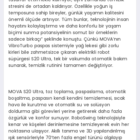
stresini de ortadan kaldırıyor. Özellikle yoğun iş
temposuna sahip bireyler, günlük yaşamın kalitesini
önemli ölçüde artırıyor. Tüm bunlar, teknolojinin insan
hayatını kolaylaştırma ve daha konforlu bir yaşam
biçimi sunma potansiyelinin somut bir örneklerin
sadece birkaçı” şeklinde konuştu. Çünkü MOVA’nın
VibroTurbo paspas sistemiyle yağ lekesi gibi zorlu
kirleri bile zahmetsizce çıkaran elektrikli robot
süpürgesi S20 Ultra, tek bir vakumda otomatik bakım
sunarak, temizlik rutinini tamamen değiştiriyor.
MOVA S20 Ultra, toz toplama, paspaslama, otomatik
boşaltma, paspasın kendi kendini temizlemesi, sıcak
hava ile kurutma ve otomatik su ve solüsyon
doldurma gibi görevleri yerine getirerek daha fazla
özgürlük ve konfor sunuyor. RoboSwing teknolojisiyle
kenar ve köşeleri derinlemesine temizleyerek evin her
noktasına ulaşıyor. Akıllı tanıma ve 3D yapılandırılmış
ışık sensörleriyle 70’ten fazla engel türünü algılayıp