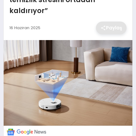
kaldırıyor”
EKONOMİ
Paylaş
16 Haziran 2025
MAGAZİN
TEKNOLOJİ
SAĞLIK
EĞİTİM