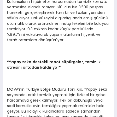
Kullanıcıların hiçbir efor harcamadan temizlik komutu
vermesine olanak tanıyor. S10 Plus ise 3.500 paspas
hareketi gerçekleştirerek tüm kir ve tozları yerinden
söküp alıyor. Halı yüzeyini algıladığı anda emiş gücünü
otomatik olarak artırarak en inatçı lekeleri bile kolayca
temizliyor. 0,3 mikron kadar küçük partiküllerin
%99,7’sini yakalayarak yaşam alanlarını hijyenik ve
ferah ortamlara dönüştürüyor.
“
Yapay zeka destekli robot s
ü
p
ü
rgeler, temizlik
stresini ortadan kald
ı
r
ı
yor
”
MOVA’nın Türkiye Bölge Müdürü Toni Xia, “Yapay zeka
sayesinde, artık temizlik yapmak için fiziksel bir çaba
harcamaya gerek kalmıyor. Tek bir dokunuşla veya
sesli komutla evin temizliğini yapmak mümkün hale
geliyor. Bu kolaylık, kullanıcılara sadece zamandan
tasarruf ettirmekle kalmıyor, aynı zamanda temizlik