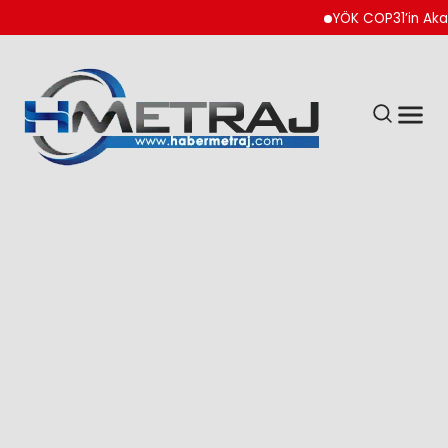
YÖK COP31’in Akademik