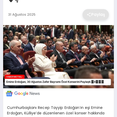
EKONOMİ
Paylaş
31 Ağustos 2025
MAGAZİN
TEKNOLOJİ
SAĞLIK
EĞİTİM
Cumhurbaşkanı Recep Tayyip Erdoğan’ın eşi Emine
Erdoğan, Külliye’de düzenlenen özel konser hakkında