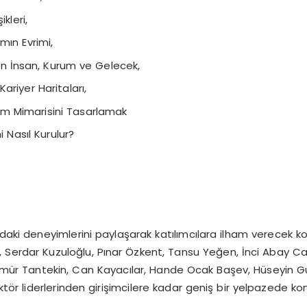
kleri,
mın Evrimi,
n İnsan, Kurum ve Gelecek,
ariyer Haritaları,
im Mimarisini Tasarlamak
i Nasıl Kurulur?
i deneyimlerini paylaşarak katılımcılara ilham verecek kon
ül, Serdar Kuzuloğlu, Pınar Özkent, Tansu Yeğen, İnci Abay
mür Tantekin, Can Kayacılar, Hande Ocak Başev, Hüseyin Gü
, sektör liderlerinden girişimcilere kadar geniş bir yelpazede ko