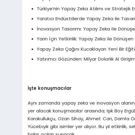
Türkiye’nin Yapay Zeka Atılımı ve Stratejik Eşi
Yaratıcı Endüstrilerde Yapay Zeka ile Tasarı
İnovasyon Tasarımı: Yapay Zeka ile Dönüşe
Yarın İçin Yetkinlik: Yapay Zeka ile Dönüşen K
Yapay Zeka Çağını Kucaklayan Yeni Bir Eğit
Yatırımcı Gözünden: Milyar Dolarlık AI Girişim
İşte konuşmacılar
Aynı zamanda yapay zeka ve inovasyon alanındak
yer alacak konuşmacılar arasında; Işık Boy Erg
Karakullukçu, Ozan Sihay, Ahmet Can, Damla Ö
Yücebıyık gibi isimler yer alıyor. Bu yıl etkinlik
bakış açıları sunacak.