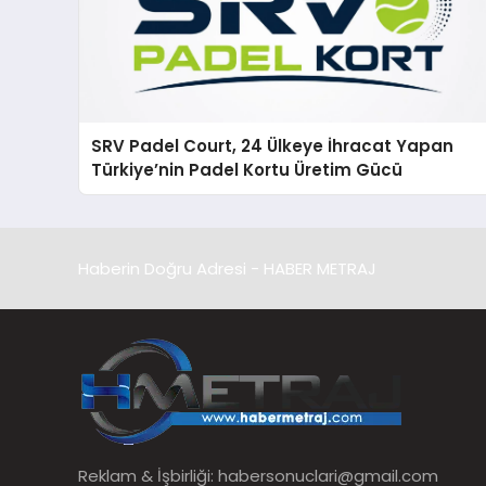
SRV Padel Court, 24 Ülkeye İhracat Yapan
Türkiye’nin Padel Kortu Üretim Gücü
Haberin Doğru Adresi - HABER METRAJ
Reklam & İşbirliği:
habersonuclari@gmail.com