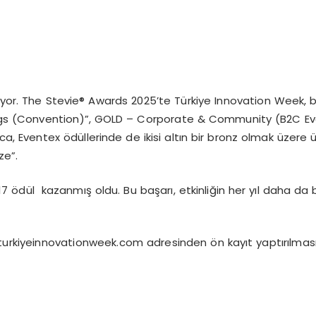
 çekiyor. The Stevie® Awards 2025’te Türkiye Innovation Week
ngs (Convention)”, GOLD – Corporate & Community (B2C E
a, Eventex ödüllerinde de ikisi altın bir bronz olmak üzere 
e”.
 17 ödül kazanmış oldu. Bu başarı, etkinliğin her yıl daha 
 turkiyeinnovationweek.com adresinden ön kayıt yaptırılması