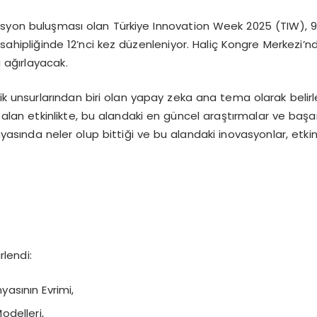
syon buluşması olan Türkiye Innovation Week 2025 (TIW), 9-11
sahipliğinde 12’nci kez düzenleniyor. Haliç Kongre Merkezi’nde 
i ağırlayacak.
ritik unsurlarından biri olan yapay zeka ana tema olarak beli
a alan etkinlikte, bu alandaki en güncel araştırmalar ve başar
yasında neler olup bittiği ve bu alandaki inovasyonlar, etkin
rlendi:
yasının Evrimi,
odelleri,