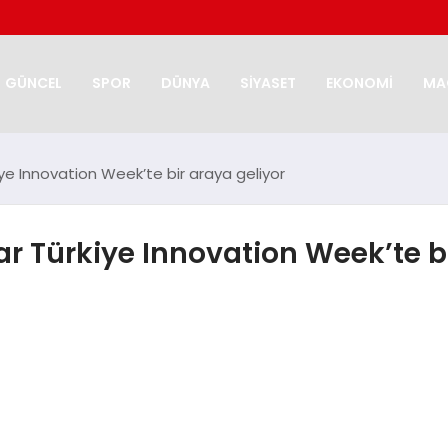
GÜNCEL
SPOR
DÜNYA
SİYASET
EKONOMİ
MA
ye Innovation Week’te bir araya geliyor
 Türkiye Innovation Week’te bi