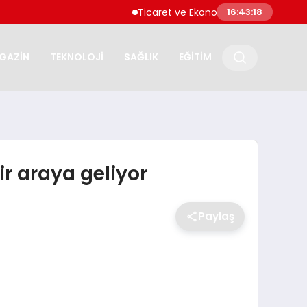
Ticaret ve Ekonomik Kulübü Genel Başkanı S
16:43:19
GAZİN
TEKNOLOJİ
SAĞLIK
EĞİTİM
r araya geliyor
Paylaş