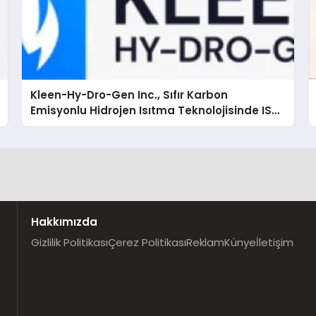
Kleen-Hy-Dro-Gen Inc., Sıfır Karbon
Emisyonlu Hidrojen Isıtma Teknolojisinde ISO
ve TSSA Düzenleyici Onaylarını Aldı
Hakkımızda
Gizlilik Politikası
Çerez Politikası
Reklam
Künye
İletişim