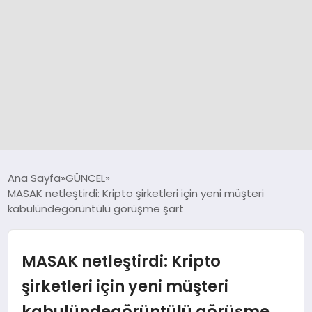
GÜNCEL
Ana Sayfa
GÜNCEL
MASAK netleştirdi: Kripto şirketleri için yeni müşteri
kabulündegörüntülü görüşme şart
SPOR
DÜNYA
MASAK netleştirdi: Kripto
şirketleri için yeni müşteri
SİYASET
kabulündegörüntülü görüşme