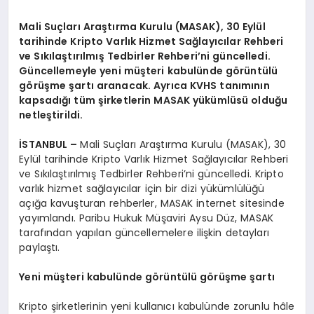
Mali Su
çları Araştırma Kurulu (MASAK), 30 Eylül
tarihinde Kripto Varlık Hizmet Sağ
lay
ıcılar Rehberi
ve Sıkılaştırılmış Tedbirler Rehberi’ni güncelledi.
Güncellemeyle yeni müşteri kabulünde g
ö
rüntülü
g
ö
rüşme şartı aranacak. Ayrıca KVHS tanımının
kapsadığı tüm şirketlerin MASAK yükümlüsü olduğu
netleştirildi.
İSTANBUL –
Mali Suçları Araştırma Kurulu (MASAK), 30
Eylül tarihinde Kripto Varlık Hizmet Sağlayıcılar Rehberi
ve Sıkılaştırılmış Tedbirler Rehberi’ni güncelledi. Kripto
varlık hizmet sağlayıcılar için bir dizi yükümlülüğü
açığa kavuşturan rehberler, MASAK internet sitesinde
yayımlandı. Paribu Hukuk Müşaviri Aysu Düz, MASAK
tarafından yapılan güncellemelere ilişkin detayları
paylaştı.
Yeni müşteri kabulünde g
ö
rüntülü g
ö
rüşme şartı
Kripto şirketlerinin yeni kullanıcı kabulünde zorunlu hâle