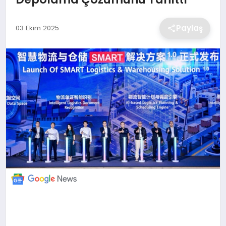
EKONOMİ
Paylaş
03 Ekim 2025
MAGAZİN
TEKNOLOJİ
SAĞLIK
EĞİTİM