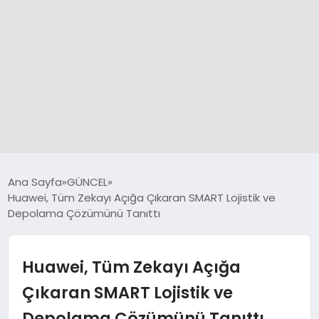
GÜNCEL
Ana Sayfa
GÜNCEL
Huawei, Tüm Zekayı Açığa Çıkaran SMART Lojistik ve
Depolama Çözümünü Tanıttı
SPOR
DÜNYA
Huawei, Tüm Zekayı Açığa
Çıkaran SMART Lojistik ve
SİYASET
Depolama Çözümünü Tanıttı