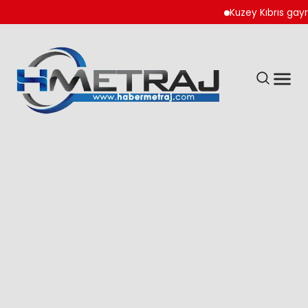
Kuzey Kıbrıs gayrimenkuld