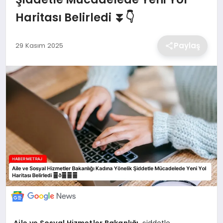
Haritası Belirledi ⏬👇
EKONOMİ
Paylaş
29 Kasım 2025
MAGAZİN
TEKNOLOJİ
SAĞLIK
EĞİTİM
Aile ve Sosyal Hizmetler Bakanlığı
, şiddetle