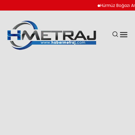
Hürmüz Boğazı Anlaşma