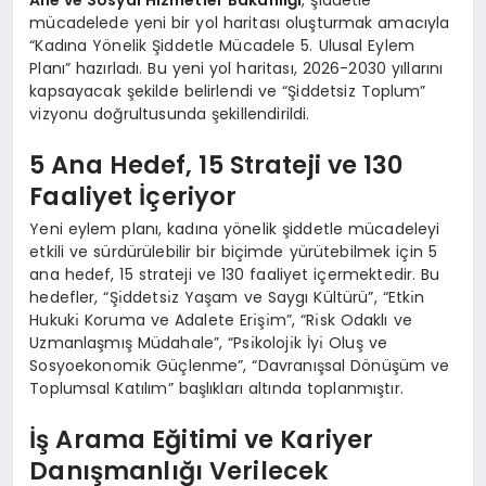
mücadelede yeni bir yol haritası oluşturmak amacıyla
“Kadına Yönelik Şiddetle Mücadele 5. Ulusal Eylem
Planı” hazırladı. Bu yeni yol haritası, 2026-2030 yıllarını
kapsayacak şekilde belirlendi ve “Şiddetsiz Toplum”
vizyonu doğrultusunda şekillendirildi.
5 Ana Hedef, 15 Strateji ve 130
Faaliyet İçeriyor
Yeni eylem planı, kadına yönelik şiddetle mücadeleyi
etkili ve sürdürülebilir bir biçimde yürütebilmek için 5
ana hedef, 15 strateji ve 130 faaliyet içermektedir. Bu
hedefler, “Şı̇ddetsı̇z Yaşam ve Saygı Kültürü”, “Etkı̇n
Hukukı̇ Koruma ve Adalete Erı̇şı̇m”, “Rı̇sk Odaklı ve
Uzmanlaşmış Müdahale”, “Psı̇kolojı̇k İyı̇ Oluş ve
Sosyoekonomı̇k Güçlenme”, “Davranışsal Dönüşüm ve
Toplumsal Katılım” başlıkları altında toplanmıştır.
İş Arama Eğitimi ve Kariyer
Danışmanlığı Verilecek