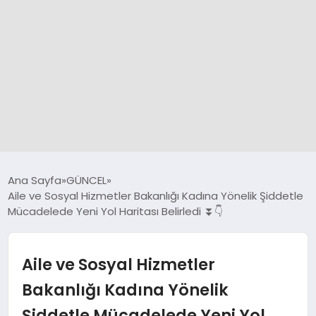
GÜNCEL
Ana Sayfa
GÜNCEL
Aile ve Sosyal Hizmetler Bakanlığı Kadına Yönelik Şiddetle
Mücadelede Yeni Yol Haritası Belirledi ⏬👇
SPOR
DÜNYA
Aile ve Sosyal Hizmetler
Bakanlığı Kadına Yönelik
SİYASET
Şiddetle Mücadelede Yeni Yol