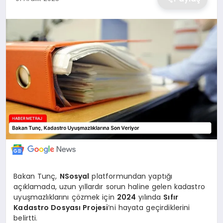
EKONOMİ
MAGAZİN
TEKNOLOJİ
SAĞLIK
EĞİTİM
Bakan Tunç,
NSosyal
platformundan yaptığı
açıklamada, uzun yıllardır sorun haline gelen kadastro
uyuşmazlıklarını çözmek için
2024
yılında
Sıfır
Kadastro Dosyası Projesi
‘ni hayata geçirdiklerini
belirtti.