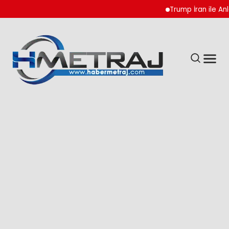
Trump İran ile Anlaşm