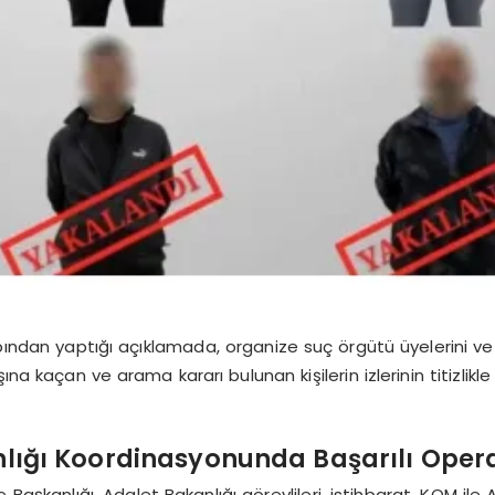
bından yaptığı açıklamada, organize suç örgütü üyelerini ve ze
na kaçan ve arama kararı bulunan kişilerin izlerinin titizlikl
nlığı Koordinasyonunda Başarılı Ope
aşkanlığı, Adalet Bakanlığı görevlileri, istihbarat, KOM ile