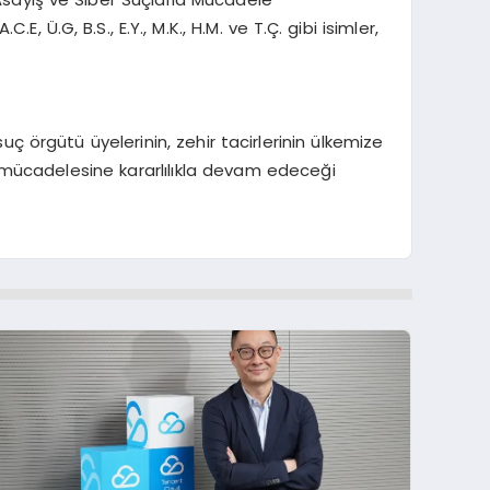
 Ü.G, B.S., E.Y., M.K., H.M. ve T.Ç. gibi isimler,
 örgütü üyelerinin, zehir tacirlerinin ülkemize
le mücadelesine kararlılıkla devam edeceği