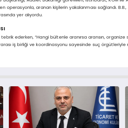
operasyonla, aranan kişilerin yakalanması sağlandı. B.B., A.C.E,
rasında yer alıyordu.
sı
brik ederken, “Hangi bültenle aranırsa aransın, organize suç
lararası iş birliği ve koordinasyonu sayesinde suç örgütleriy