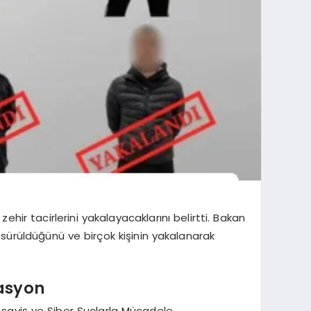
hir tacirlerini yakalayacaklarını belirtti. Bakan
e sürüldüğünü ve birçok kişinin yakalanarak
rasyon
 Asayiş ve Siber Suçlarla Mücadele