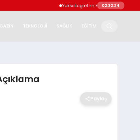
Yuksekogretim Kurumu Dijital Donusum Kap
02:32:25
GAZİN
TEKNOLOJİ
SAĞLIK
EĞİTİM
 Açıklama
Paylaş