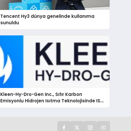
Tencent Hy3 dünya genelinde kullanıma
sunuldu
Kleen-Hy-Dro-Gen Inc., Sıfır Karbon
Emisyonlu Hidrojen Isıtma Teknolojisinde ISO
ve TSSA Düzenleyici Onaylarını Aldı