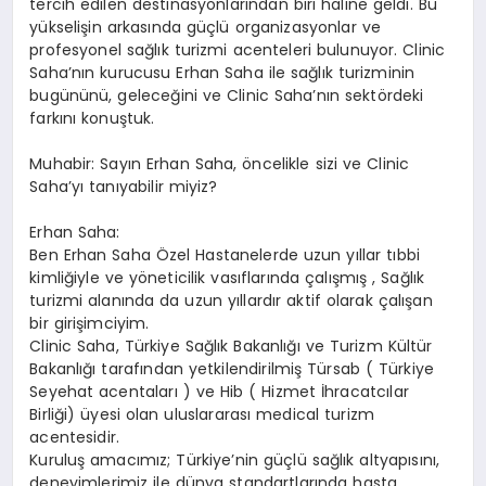
tercih edilen destinasyonlarından biri haline geldi. Bu
yükselişin arkasında güçlü organizasyonlar ve
profesyonel sağlık turizmi acenteleri bulunuyor. Clinic
Saha’nın kurucusu Erhan Saha ile sağlık turizminin
bugününü, geleceğini ve Clinic Saha’nın sektördeki
farkını konuştuk.
Muhabir: Sayın Erhan Saha, öncelikle sizi ve Clinic
Saha’yı tanıyabilir miyiz?
Erhan Saha:
Ben Erhan Saha Özel Hastanelerde uzun yıllar tıbbi
kimliğiyle ve yöneticilik vasıflarında çalışmış , Sağlık
turizmi alanında da uzun yıllardır aktif olarak çalışan
bir girişimciyim.
Clinic Saha, Türkiye Sağlık Bakanlığı ve Turizm Kültür
Bakanlığı tarafından yetkilendirilmiş Türsab ( Türkiye
Seyehat acentaları ) ve Hib ( Hizmet İhracatcılar
Birliği) üyesi olan uluslararası medical turizm
acentesidir.
Kuruluş amacımız; Türkiye’nin güçlü sağlık altyapısını,
deneyimlerimiz ile dünya standartlarında hasta