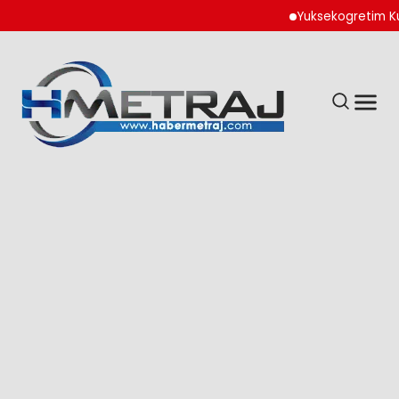
Yuksekogretim Kurumu D