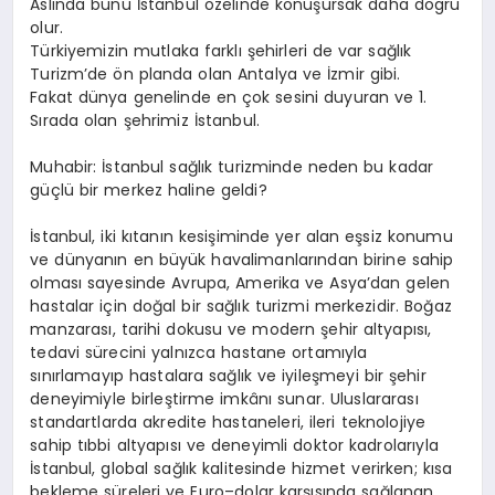
Aslında bunu İstanbul özelinde konuşursak daha dogru
olur.
Türkiyemizin mutlaka farklı şehirleri de var sağlık
Turizm’de ön planda olan Antalya ve İzmir gibi.
Fakat dünya genelinde en çok sesini duyuran ve 1.
Sırada olan şehrimiz İstanbul.
Muhabir: İstanbul sağlık turizminde neden bu kadar
güçlü bir merkez haline geldi?
İstanbul, iki kıtanın kesişiminde yer alan eşsiz konumu
ve dünyanın en büyük havalimanlarından birine sahip
olması sayesinde Avrupa, Amerika ve Asya’dan gelen
hastalar için doğal bir sağlık turizmi merkezidir. Boğaz
manzarası, tarihi dokusu ve modern şehir altyapısı,
tedavi sürecini yalnızca hastane ortamıyla
sınırlamayıp hastalara sağlık ve iyileşmeyi bir şehir
deneyimiyle birleştirme imkânı sunar. Uluslararası
standartlarda akredite hastaneleri, ileri teknolojiye
sahip tıbbi altyapısı ve deneyimli doktor kadrolarıyla
İstanbul, global sağlık kalitesinde hizmet verirken; kısa
bekleme süreleri ve Euro–dolar karşısında sağlanan