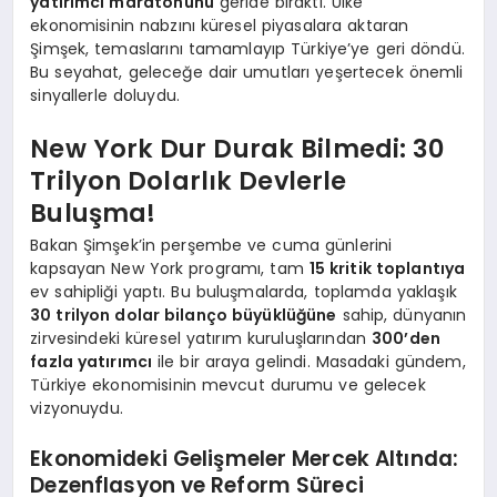
yatırımcı maratonunu
geride bıraktı. Ülke
ekonomisinin nabzını küresel piyasalara aktaran
Şimşek, temaslarını tamamlayıp Türkiye’ye geri döndü.
Bu seyahat, geleceğe dair umutları yeşertecek önemli
sinyallerle doluydu.
New York Dur Durak Bilmedi: 30
Trilyon Dolarlık Devlerle
Buluşma!
Bakan Şimşek’in perşembe ve cuma günlerini
kapsayan New York programı, tam
15 kritik toplantıya
ev sahipliği yaptı. Bu buluşmalarda, toplamda yaklaşık
30 trilyon dolar bilanço büyüklüğüne
sahip, dünyanın
zirvesindeki küresel yatırım kuruluşlarından
300’den
fazla yatırımcı
ile bir araya gelindi. Masadaki gündem,
Türkiye ekonomisinin mevcut durumu ve gelecek
vizyonuydu.
Ekonomideki Gelişmeler Mercek Altında:
Dezenflasyon ve Reform Süreci