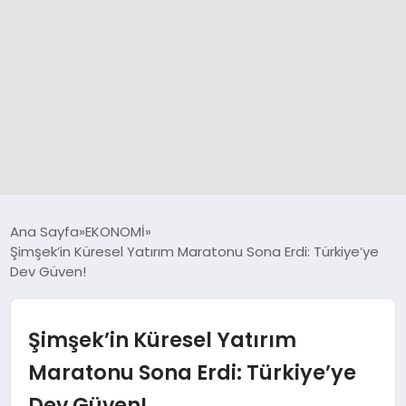
GÜNCEL
Ana Sayfa
EKONOMİ
Şimşek’in Küresel Yatırım Maratonu Sona Erdi: Türkiye’ye
Dev Güven!
SPOR
DÜNYA
Şimşek’in Küresel Yatırım
Maratonu Sona Erdi: Türkiye’ye
SİYASET
Dev Güven!