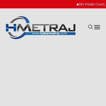
SRV Padel Court, 24 Ü