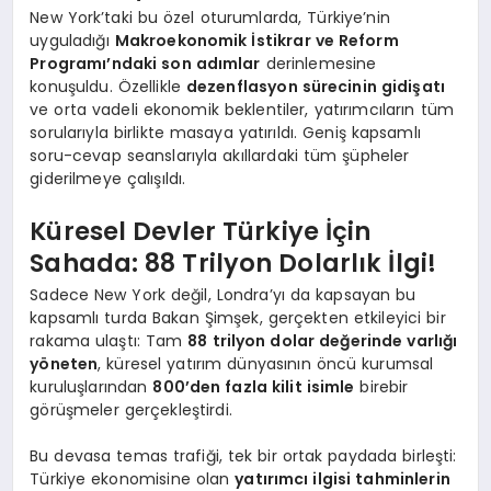
New York’taki bu özel oturumlarda, Türkiye’nin
uyguladığı
Makroekonomik İstikrar ve Reform
Programı’ndaki son adımlar
derinlemesine
konuşuldu. Özellikle
dezenflasyon sürecinin gidişatı
ve orta vadeli ekonomik beklentiler, yatırımcıların tüm
sorularıyla birlikte masaya yatırıldı. Geniş kapsamlı
soru-cevap seanslarıyla akıllardaki tüm şüpheler
giderilmeye çalışıldı.
Küresel Devler Türkiye İçin
Sahada: 88 Trilyon Dolarlık İlgi!
Sadece New York değil, Londra’yı da kapsayan bu
kapsamlı turda Bakan Şimşek, gerçekten etkileyici bir
rakama ulaştı: Tam
88 trilyon dolar değerinde varlığı
yöneten
, küresel yatırım dünyasının öncü kurumsal
kuruluşlarından
800’den fazla kilit isimle
birebir
görüşmeler gerçekleştirdi.
Bu devasa temas trafiği, tek bir ortak paydada birleşti:
Türkiye ekonomisine olan
yatırımcı ilgisi tahminlerin