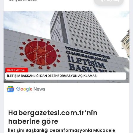
EKONOMİ
MAGAZİN
TEKNOLOJİ
SAĞLIK
EĞİTİM
Habergazetesi.com.tr’nin
haberine göre
İletişim Başkanlığı Dezenformasyonla Mücadele