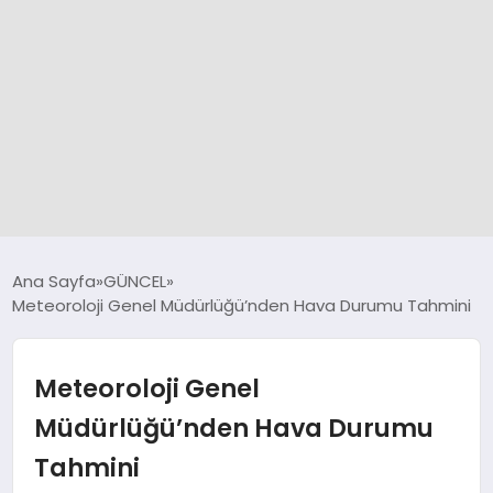
GÜNCEL
Ana Sayfa
GÜNCEL
Meteoroloji Genel Müdürlüğü’nden Hava Durumu Tahmini
SPOR
Meteoroloji Genel
DÜNYA
Müdürlüğü’nden Hava Durumu
Tahmini
SİYASET