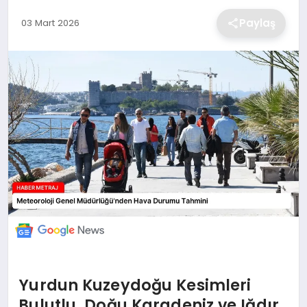
EKONOMİ
Paylaş
03 Mart 2026
MAGAZİN
TEKNOLOJİ
SAĞLIK
EĞİTİM
Yurdun Kuzeydoğu Kesimleri
Bulutlu, Doğu Karadeniz ve Iğdır