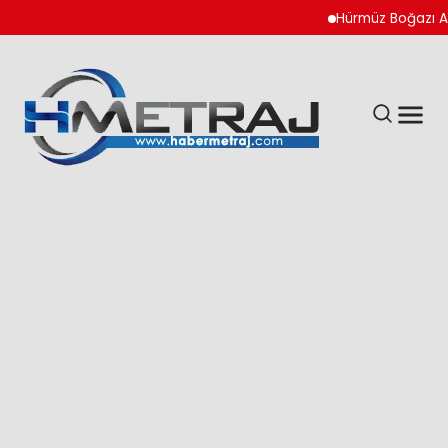
Hürmüz Boğazı Anlaş