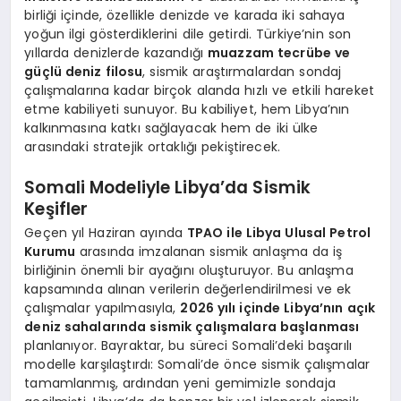
birliği içinde, özellikle denizde ve karada iki sahaya
yoğun ilgi gösterdiklerini dile getirdi. Türkiye’nin son
yıllarda denizlerde kazandığı
muazzam tecrübe ve
güçlü deniz filosu
, sismik araştırmalardan sondaj
çalışmalarına kadar birçok alanda hızlı ve etkili hareket
etme kabiliyeti sunuyor. Bu kabiliyet, hem Libya’nın
kalkınmasına katkı sağlayacak hem de iki ülke
arasındaki stratejik ortaklığı pekiştirecek.
Somali Modeliyle Libya’da Sismik
Keşifler
Geçen yıl Haziran ayında
TPAO ile Libya Ulusal Petrol
Kurumu
arasında imzalanan sismik anlaşma da iş
birliğinin önemli bir ayağını oluşturuyor. Bu anlaşma
kapsamında alınan verilerin değerlendirilmesi ve ek
çalışmalar yapılmasıyla,
2026 yılı içinde Libya’nın açık
deniz sahalarında sismik çalışmalara başlanması
planlanıyor. Bayraktar, bu süreci Somali’deki başarılı
modelle karşılaştırdı: Somali’de önce sismik çalışmalar
tamamlanmış, ardından yeni gemimizle sondaja