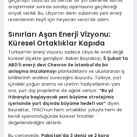
geçilmişti. Libya’da da benzer bir yol izlenerek sismik
araştırmalar sonrası sondaj aşamasına geçileceği
sinyali verildi. Bu, Libya’nın derin sularında yeni enerji
rezervlerinin keşfi için heyecan verici bir adım.
Sınırları Aşan Enerji Vizyonu:
Küresel Ortaklıklar Kapıda
Türkiye’nin enerji vizyonu sadece Libya ile sınırlı değil,
küresel ölçekte genişliyor. Bakan Bayraktar,
5 Şubat’ta
ABD’li enerji devi Chevron ile İstanbul’da bir
anlaşma imzalamayı
planladıklarını ve uluslararası iş
birliklerinin aralıksız süreceğini duyurdu. Türkiye, yurt
içindeki yoğun arama ve üretim faaliyetlerinin yanı
sıra, yurt dışı projelerine de ağırlık veriyor.
“Bu yıl
itibarıyla başlayacak yeni büyüme stratejimiz
içerisinde yurt dışında büyüme hedefi var”
diyen
Bayraktar, TPAO’nun hem ortaklıklar yoluyla hem de
kendi operatörlüğünde küresel fırsatları
değerlendirdiğini aktardı.
Bu çerçevede,
Pakistan’da 3 deniz ve 2 kara