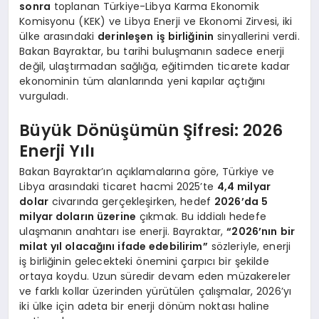
sonra
toplanan Türkiye-Libya Karma Ekonomik
Komisyonu (KEK) ve Libya Enerji ve Ekonomi Zirvesi, iki
ülke arasındaki
derinleşen iş birliğinin
sinyallerini verdi.
Bakan Bayraktar, bu tarihi buluşmanın sadece enerji
değil, ulaştırmadan sağlığa, eğitimden ticarete kadar
ekonominin tüm alanlarında yeni kapılar açtığını
vurguladı.
Büyük Dönüşümün Şifresi: 2026
Enerji Yılı
Bakan Bayraktar’ın açıklamalarına göre, Türkiye ve
Libya arasındaki ticaret hacmi 2025’te
4,4 milyar
dolar
civarında gerçekleşirken, hedef
2026’da 5
milyar doların üzerine
çıkmak. Bu iddialı hedefe
ulaşmanın anahtarı ise enerji. Bayraktar,
“2026’nın bir
milat yıl olacağını ifade edebilirim”
sözleriyle, enerji
iş birliğinin gelecekteki önemini çarpıcı bir şekilde
ortaya koydu. Uzun süredir devam eden müzakereler
ve farklı kollar üzerinden yürütülen çalışmalar, 2026’yı
iki ülke için adeta bir enerji dönüm noktası haline