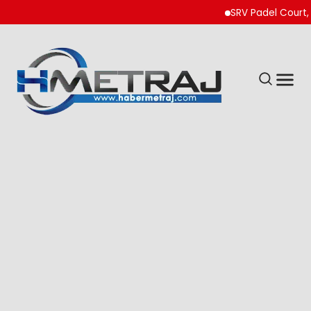
SRV Padel Court, 24 Ü