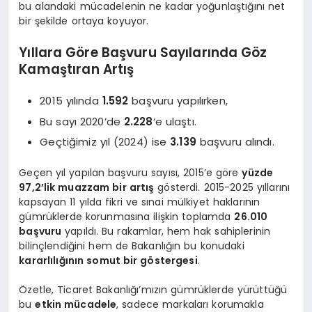
bu alandaki mücadelenin ne kadar yoğunlaştığını net
bir şekilde ortaya koyuyor.
Yıllara Göre Başvuru Sayılarında Göz
Kamaştıran Artış
2015 yılında
1.592
başvuru yapılırken,
Bu sayı 2020’de
2.228
‘e ulaştı.
Geçtiğimiz yıl (2024) ise
3.139
başvuru alındı.
Geçen yıl yapılan başvuru sayısı, 2015’e göre
yüzde
97,2’lik muazzam bir artış
gösterdi. 2015-2025 yıllarını
kapsayan 11 yılda fikri ve sınai mülkiyet haklarının
gümrüklerde korunmasına ilişkin toplamda
26.010
başvuru
yapıldı. Bu rakamlar, hem hak sahiplerinin
bilinçlendiğini hem de Bakanlığın bu konudaki
kararlılığının somut bir göstergesi
.
Özetle, Ticaret Bakanlığı’mızın gümrüklerde yürüttüğü
bu
etkin mücadele
, sadece markaları korumakla