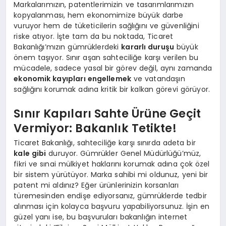
Markalarımızın, patentlerimizin ve tasarımlarımızın
kopyalanması, hem ekonomimize büyük darbe
vuruyor hem de tüketicilerin sağlığını ve güvenliğini
riske atıyor. İşte tam da bu noktada, Ticaret
Bakanlığı’mızın gümrüklerdeki
kararlı duruşu
büyük
önem taşıyor. Sınır aşan sahteciliğe karşı verilen bu
mücadele, sadece yasal bir görev değil, aynı zamanda
ekonomik kayıpları engellemek
ve vatandaşın
sağlığını korumak adına kritik bir kalkan görevi görüyor.
Sınır Kapıları Sahte Ürüne Geçit
Vermiyor: Bakanlık Tetikte!
Ticaret Bakanlığı, sahteciliğe karşı sınırda adeta bir
kale gibi
duruyor. Gümrükler Genel Müdürlüğü’müz,
fikri ve sınai mülkiyet haklarını korumak adına çok özel
bir sistem yürütüyor. Marka sahibi mi oldunuz, yeni bir
patent mi aldınız? Eğer ürünlerinizin korsanları
türemesinden endişe ediyorsanız, gümrüklerde tedbir
alınması için kolayca başvuru yapabiliyorsunuz. İşin en
güzel yanı ise, bu başvuruları bakanlığın internet