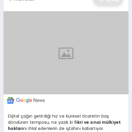
EKONOMİ
MAGAZİN
TEKNOLOJİ
SAĞLIK
EĞİTİM
Dijital çağın getirdiği hız ve küresel ticaretin baş
döndüren temposu, ne yazık ki
fikri ve sınai mülkiyet
hakları
nı ihlal edenlerin de iştahını kabartıyor.