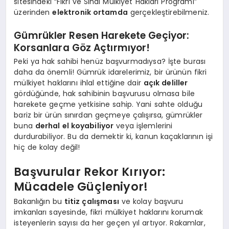
sitesindeki “Fikri ve Sınai Mülkiyet Hakları Programı”
üzerinden
elektronik ortamda
gerçekleştirebilmeniz.
Gümrükler Resen Harekete Geçiyor:
Korsanlara Göz Açtırmıyor!
Peki ya hak sahibi henüz başvurmadıysa? İşte burası
daha da önemli! Gümrük idarelerimiz, bir ürünün fikri
mülkiyet haklarını ihlal ettiğine dair
açık deliller
gördüğünde, hak sahibinin başvurusu olmasa bile
harekete geçme yetkisine sahip. Yani sahte olduğu
bariz bir ürün sınırdan geçmeye çalışırsa, gümrükler
buna
derhal el koyabiliyor
veya işlemlerini
durdurabiliyor. Bu da demektir ki, kanun kaçaklarının işi
hiç de kolay değil!
Başvurular Rekor Kırıyor:
Mücadele Güçleniyor!
Bakanlığın bu
titiz çalışması
ve kolay başvuru
imkanları sayesinde, fikri mülkiyet haklarını korumak
isteyenlerin sayısı da her geçen yıl artıyor. Rakamlar,