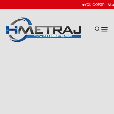
YÖK COP31’in Akademik