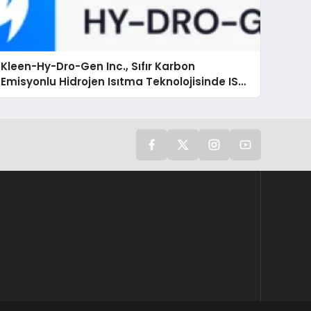
Kleen-Hy-Dro-Gen Inc., Sıfır Karbon
Emisyonlu Hidrojen Isıtma Teknolojisinde ISO
ve TSSA Düzenleyici Onaylarını Aldı