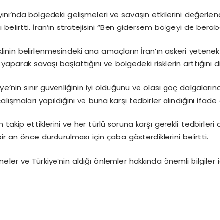
ını’nda bölgedeki gelişmeleri ve savaşın etkilerini değerlen
ğını belirtti. İran’ın stratejisini “Ben gidersem bölgeyi de be
inin belirlenmesindeki ana amaçların İran’ın askeri yetenekle
 yaparak savaşı başlattığını ve bölgedeki risklerin arttığını di
nin sınır güvenliğinin iyi olduğunu ve olası göç dalgalarına kar
alışmaları yapıldığını ve buna karşı tedbirler alındığını ifade 
akip ettiklerini ve her türlü soruna karşı gerekli tedbirleri a
 bir an önce durdurulması için çaba gösterdiklerini belirtti.
meler ve Türkiye’nin aldığı önlemler hakkında önemli bilgiler i