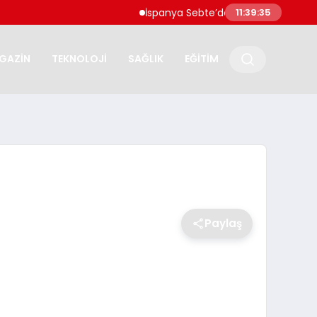
İspanya Sebte’de Göçmen Akınıyla Karşı Ka
11:39:36
GAZİN
TEKNOLOJİ
SAĞLIK
EĞİTİM
Paylaş