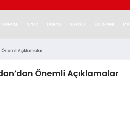
GÜNCEL
SPOR
DÜNYA
SİYASET
EKONOMİ
MA
n Önemli Açıklamalar
Fidan’dan Önemli Açıklamalar