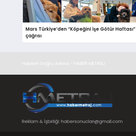
Mars Türkiye’den “Köpeğini İşe Götür Haftası”
çağrısı
Haberin Doğru Adresi - HABER METRAJ
Reklam & İşbirliği:
habersonuclari@gmail.com