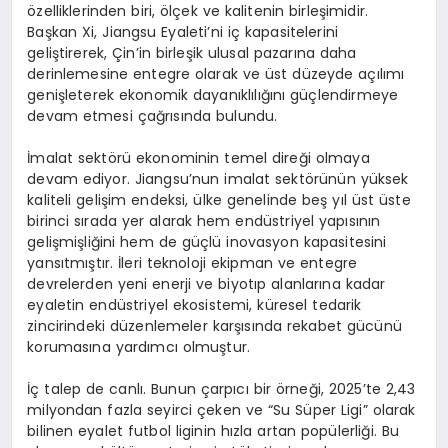
özelliklerinden biri, ölçek ve kalitenin birleşimidir.
Başkan Xi, Jiangsu Eyaleti’ni iç kapasitelerini
geliştirerek, Çin’in birleşik ulusal pazarına daha
derinlemesine entegre olarak ve üst düzeyde açılımı
genişleterek ekonomik dayanıklılığını güçlendirmeye
devam etmesi çağrısında bulundu.
İmalat sektörü ekonominin temel direği olmaya
devam ediyor. Jiangsu’nun imalat sektörünün yüksek
kaliteli gelişim endeksi, ülke genelinde beş yıl üst üste
birinci sırada yer alarak hem endüstriyel yapısının
gelişmişliğini hem de güçlü inovasyon kapasitesini
yansıtmıştır. İleri teknoloji ekipman ve entegre
devrelerden yeni enerji ve biyotıp alanlarına kadar
eyaletin endüstriyel ekosistemi, küresel tedarik
zincirindeki düzenlemeler karşısında rekabet gücünü
korumasına yardımcı olmuştur.
İç talep de canlı. Bunun çarpıcı bir örneği, 2025’te 2,43
milyondan fazla seyirci çeken ve “Su Süper Ligi” olarak
bilinen eyalet futbol liginin hızla artan popülerliği. Bu