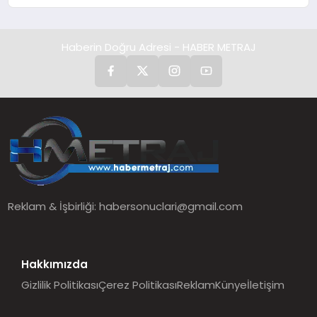
Düzenleyici Onaylarını Aldı
Haberin Doğru Adresi - HABER METRAJ
Reklam & İşbirliği:
habersonuclari@gmail.com
Hakkımızda
Gizlilik Politikası
Çerez Politikası
Reklam
Künye
İletişim