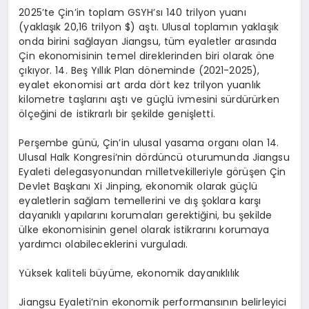
2025’te Çin’in toplam GSYH’sı 140 trilyon yuanı
(yaklaşık 20,16 trilyon $) aştı. Ulusal toplamın yaklaşık
onda birini sağlayan Jiangsu, tüm eyaletler arasında
Çin ekonomisinin temel direklerinden biri olarak öne
çıkıyor. 14. Beş Yıllık Plan döneminde (2021-2025),
eyalet ekonomisi art arda dört kez trilyon yuanlık
kilometre taşlarını aştı ve güçlü ivmesini sürdürürken
ölçeğini de istikrarlı bir şekilde genişletti.
Perşembe günü, Çin’in ulusal yasama organı olan 14.
Ulusal Halk Kongresi’nin dördüncü oturumunda Jiangsu
Eyaleti delegasyonundan milletvekilleriyle görüşen Çin
Devlet Başkanı Xi Jinping, ekonomik olarak güçlü
eyaletlerin sağlam temellerini ve dış şoklara karşı
dayanıklı yapılarını korumaları gerektiğini, bu şekilde
ülke ekonomisinin genel olarak istikrarını korumaya
yardımcı olabileceklerini vurguladı.
Yüksek kaliteli büyüme, ekonomik dayanıklılık
Jiangsu Eyaleti’nin ekonomik performansının belirleyici