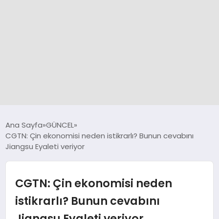
GÜNCEL
Ana Sayfa
GÜNCEL
CGTN: Çin ekonomisi neden istikrarlı? Bunun cevabını
Jiangsu Eyaleti veriyor
SPOR
DÜNYA
CGTN: Çin ekonomisi neden
istikrarlı? Bunun cevabını
SİYASET
Jiangsu Eyaleti veriyor