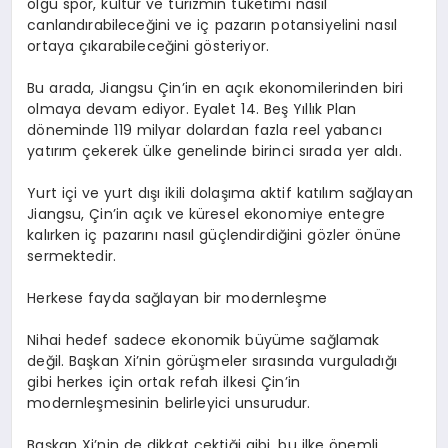
olgu spor, kültür ve turizmin tüketimi nasıl
canlandırabileceğini ve iç pazarın potansiyelini nasıl
ortaya çıkarabileceğini gösteriyor.
Bu arada, Jiangsu Çin’in en açık ekonomilerinden biri
olmaya devam ediyor. Eyalet 14. Beş Yıllık Plan
döneminde 119 milyar dolardan fazla reel yabancı
yatırım çekerek ülke genelinde birinci sırada yer aldı.
Yurt içi ve yurt dışı ikili dolaşıma aktif katılım sağlayan
Jiangsu, Çin’in açık ve küresel ekonomiye entegre
kalırken iç pazarını nasıl güçlendirdiğini gözler önüne
sermektedir.
Herkese fayda sağlayan bir modernleşme
Nihai hedef sadece ekonomik büyüme sağlamak
değil. Başkan Xi’nin görüşmeler sırasında vurguladığı
gibi herkes için ortak refah ilkesi Çin’in
modernleşmesinin belirleyici unsurudur.
Başkan Xi’nin de dikkat çektiği gibi, bu ilke önemli