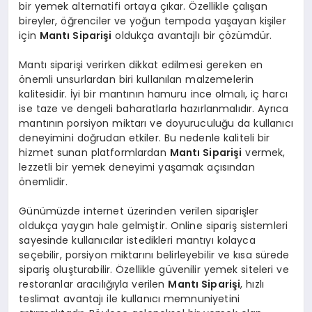
bir yemek alternatifi ortaya çıkar. Özellikle çalışan
bireyler, öğrenciler ve yoğun tempoda yaşayan kişiler
için
Mantı Siparişi
oldukça avantajlı bir çözümdür.
Mantı siparişi verirken dikkat edilmesi gereken en
önemli unsurlardan biri kullanılan malzemelerin
kalitesidir. İyi bir mantının hamuru ince olmalı, iç harcı
ise taze ve dengeli baharatlarla hazırlanmalıdır. Ayrıca
mantının porsiyon miktarı ve doyuruculuğu da kullanıcı
deneyimini doğrudan etkiler. Bu nedenle kaliteli bir
hizmet sunan platformlardan
Mantı Siparişi
vermek,
lezzetli bir yemek deneyimi yaşamak açısından
önemlidir.
Günümüzde internet üzerinden verilen siparişler
oldukça yaygın hale gelmiştir. Online sipariş sistemleri
sayesinde kullanıcılar istedikleri mantıyı kolayca
seçebilir, porsiyon miktarını belirleyebilir ve kısa sürede
sipariş oluşturabilir. Özellikle güvenilir yemek siteleri ve
restoranlar aracılığıyla verilen
Mantı Siparişi
, hızlı
teslimat avantajı ile kullanıcı memnuniyetini