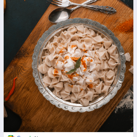
EKONOMİ
MAGAZİN
TEKNOLOJİ
SAĞLIK
EĞİTİM