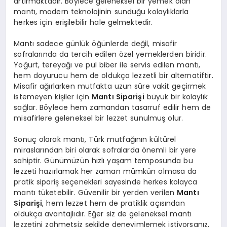
artırmaktadır. Böylece geleneksel bir yemek olan
mantı, modern teknolojinin sunduğu kolaylıklarla
herkes için erişilebilir hale gelmektedir.
Mantı sadece günlük öğünlerde değil, misafir
sofralarında da tercih edilen özel yemeklerden biridir.
Yoğurt, tereyağı ve pul biber ile servis edilen mantı,
hem doyurucu hem de oldukça lezzetli bir alternatiftir.
Misafir ağırlarken mutfakta uzun süre vakit geçirmek
istemeyen kişiler için
Mantı Siparişi
büyük bir kolaylık
sağlar. Böylece hem zamandan tasarruf edilir hem de
misafirlere geleneksel bir lezzet sunulmuş olur.
Sonuç olarak mantı, Türk mutfağının kültürel
miraslarından biri olarak sofralarda önemli bir yere
sahiptir. Günümüzün hızlı yaşam temposunda bu
lezzeti hazırlamak her zaman mümkün olmasa da
pratik sipariş seçenekleri sayesinde herkes kolayca
mantı tüketebilir. Güvenilir bir yerden verilen
Mantı
Siparişi
, hem lezzet hem de pratiklik açısından
oldukça avantajlıdır. Eğer siz de geleneksel mantı
lezzetini zahmetsiz şekilde deneyimlemek istiyorsanız,