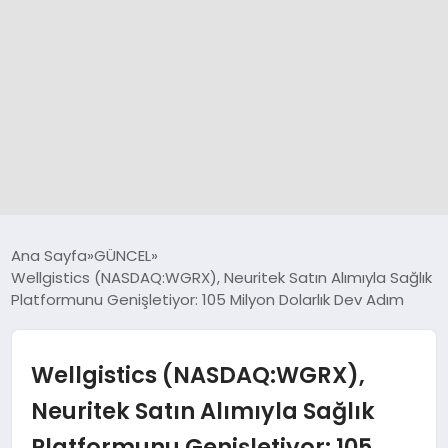
GÜNCEL
Ana Sayfa
GÜNCEL
Wellgistics (NASDAQ:WGRX), Neuritek Satın Alımıyla Sağlık
Platformunu Genişletiyor: 105 Milyon Dolarlık Dev Adım
SPOR
DÜNYA
Wellgistics (NASDAQ:WGRX),
Neuritek Satın Alımıyla Sağlık
SİYASET
Platformunu Genişletiyor: 105