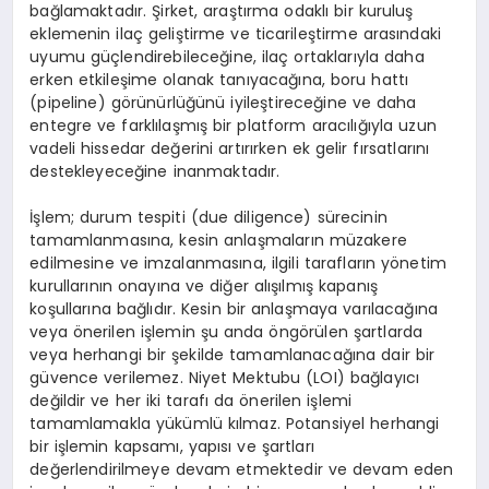
bağlamaktadır. Şirket, araştırma odaklı bir kuruluş
eklemenin ilaç
geli
ştirme
ve ticarileştirme arasındaki
uyumu güçlendirebileceğine, ilaç ortaklarıyla daha
erken etkileşime olanak tanıyacağına, boru hattı
(
pipeline
) g
ö
rünürlüğünü
iyileştireceğine ve daha
entegre ve farklılaşmış bir platform aracılığıyla uzun
vadeli hissedar değerini artırırken ek gelir fırsatlarını
destekleyeceğine inanmaktadır.
İşlem; durum tespiti (
due
diligence
) sürecinin
tamamlanmasına, kesin anlaşmaların müzakere
edilmesine ve imzalanmasına, ilgili tarafların y
ö
netim
kurullarının onayına ve diğer alışılmış kapanış
koşullarına bağlıdır. Kesin bir anlaşmaya varılacağına
veya
ö
nerilen
işlemin şu anda
ö
ng
ö
rü
len
şartlarda
veya herhangi bir şekilde tamamlanacağına dair bir
güvence verilemez. Niyet Mektubu (LOI) bağ
lay
ıcı
değildir ve her iki tarafı
da
ö
nerilen
işlemi
tamamlamakla yükümlü kılmaz. Potansiyel herhangi
bir işlemin kapsamı, yapısı
ve
şartları
değerlendirilmeye devam etmektedir ve devam eden