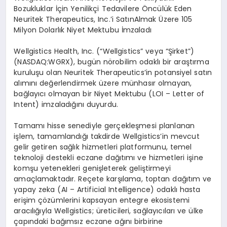
Bozukluklar İçin Yenilikçi Tedavilere Öncülü
k Eden
Neuritek
Therapeutics, Inc.’
i
Sat
ın
Almak
Ü
zere 105
Milyon Dolarlık Niyet Mektubu İmzaladı
Wellgistics
Health, Inc. (
“
Wellgistics
” veya “Şirket”)
(
NASDAQ:WGRX
), bugün n
ö
robilim
odaklı bir araştırma
kuruluşu olan
Neuritek
Therapeutics’in
potansiyel satın
alımını değerlendirmek üzere mü
nhas
ır
olmayan,
bağ
lay
ıcı
olmayan bir Niyet Mektubu (LOI –
Letter
of
Intent
) imzaladığını duyurdu.
Tamamı hisse senediyle gerçekleşmesi planlanan
işlem, tamamlandığı takdirde
Wellgistics’in
mevcut
gelir getiren sağlık hizmetleri platformunu, temel
teknoloji destekli eczane dağıtımı ve hizmetleri işine
komşu yetenekleri genişleterek geliştirmeyi
amaçlamaktadır. Reçete karşılama, toptan dağıtım ve
yapay zeka (
AI –
Artificial
Intelligence
) odaklı hasta
erişim çözümlerini kapsayan entegre ekosistemi
aracılığı
yla
Wellgistics
;
üreticileri, sağ
lay
ıcıları
ve
ülke
çapındaki bağımsız eczane ağını birbirine