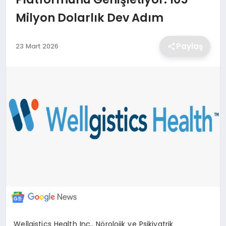
Milyon Dolarlık Dev Adım
EKONOMİ
Paylaş
23 Mart 2026
MAGAZİN
TEKNOLOJİ
SAĞLIK
EĞİTİM
Wellgistics
Health Inc., N
ö
rolojik
ve Psikiyatrik