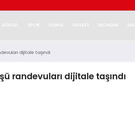
GÜNCEL
SPOR
DÜNYA
SİYASET
EKONOMİ
MA
evuları dijitale taşındı
şü randevuları dijitale taşındı