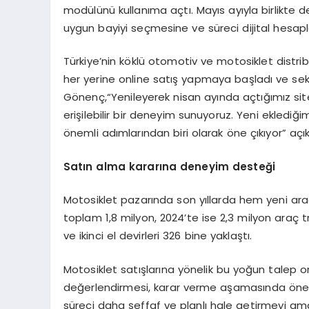
modülünü kullanıma açtı. Mayıs ayıyla birlikte de
uygun bayiyi seçmesine ve süreci dijital hesap
Türkiye’nin köklü otomotiv ve motosiklet distrib
her yerine online satış yapmaya başladı ve sek
Gönenç,“Yenileyerek nisan ayında açtığımız site 
erişilebilir bir deneyim sunuyoruz. Yeni ekledi
önemli adımlarından biri olarak öne çıkıyor” açı
Satı
n alma karar
ı
na deneyim deste
ğ
i
Motosiklet pazarında son yıllarda hem yeni araç 
toplam 1,8 milyon, 2024’te ise 2,3 milyon araç tr
ve ikinci el devirleri 326 bine yaklaştı.
Motosiklet satışlarına yönelik bu yoğun talep or
değerlendirmesi, karar verme aşamasında önem t
süreci daha şeffaf ve planlı hale getirmeyi ama