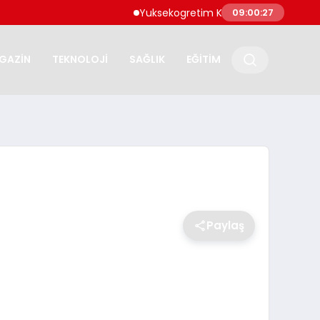
Yuksekogretim Kurumu Dijital Donusum Kaps
09:00:28
GAZİN
TEKNOLOJİ
SAĞLIK
EĞİTİM
Paylaş