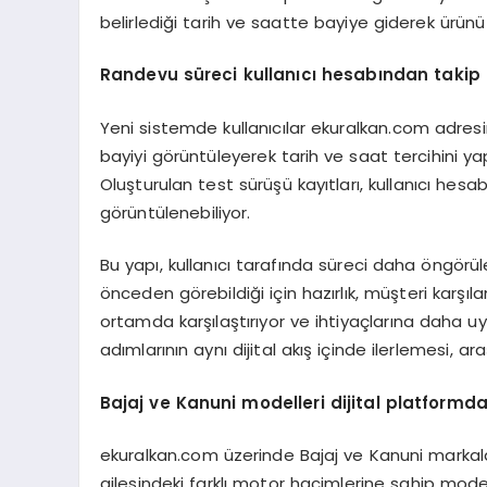
belirlediği tarih ve saatte bayiye giderek ürünü
Randevu s
ü
reci kullan
ı
c
ı
hesab
ı
ndan takip 
Yeni sistemde kullanıcılar ekuralkan.com adresin
bayiyi görüntüleyerek tarih ve saat tercihini ya
Oluşturulan test sürüşü kayıtları, kullanıcı hes
görüntülenebiliyor.
Bu yapı, kullanıcı tarafında süreci daha öngörüle
önceden görebildiği için hazırlık, müşteri karşıl
ortamda karşılaştırıyor ve ihtiyaçlarına daha uyg
adımlarının aynı dijital akış içinde ilerlemesi, a
Bajaj ve Kanuni modelleri dijital platformda
ekuralkan.com üzerinde Bajaj ve Kanuni markalar
ailesindeki farklı motor hacimlerine sahip model