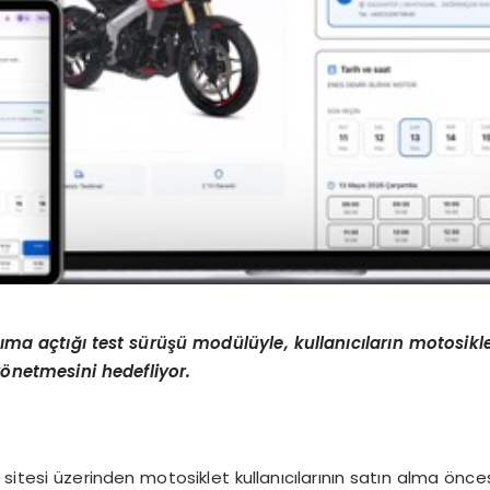
ı
ma a
ç
t
ığı test sü
r
üşü
mod
ü
l
ü
yle, kullan
ı
c
ı
lar
ı
n motosikle
y
ö
netmesini hedefliyor.
sitesi üzerinden motosiklet kullanıcılarının satın alma önce