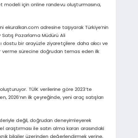
klet modeli için online randevu oluşturmasına,
ini ekuralkan.com adresine taşıyarak Türkiye’nin
v Satış Pazarlama Müdürü Ali
ı dostu bir arayüzle ziyaretçilere daha akıcı ve
arar verme sürecine doğrudan temas eden ilk
oluşturuyor. TÜİK verilerine göre 2023’te
n, 2026’nın ilk çeyreğinde, yeni araç satışları
likleriyle değil, doğrudan deneyimleyerek
 araştırması ile satın alma kararı arasındaki
knik bilgiler üzerinden değerlendirmek yerine,