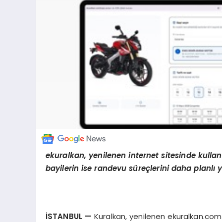
ekuralkan, yenilenen internet sitesinde kullan
bayilerin ise randevu s
ü
re
ç
lerini daha planl
ı
İ
STANBUL
—
Kuralkan, yenilenen ekuralkan.com 