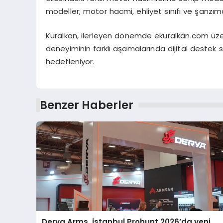
modeller; motor hacmi, ehliyet sınıfı ve şanzıman 
Kuralkan, ilerleyen dönemde ekuralkan.com üzeri
deneyiminin farklı aşamalarında dijital destek s
hedefleniyor.
Benzer Haberler
Derya Arms, İstanbul Prohunt 2026’da yeni