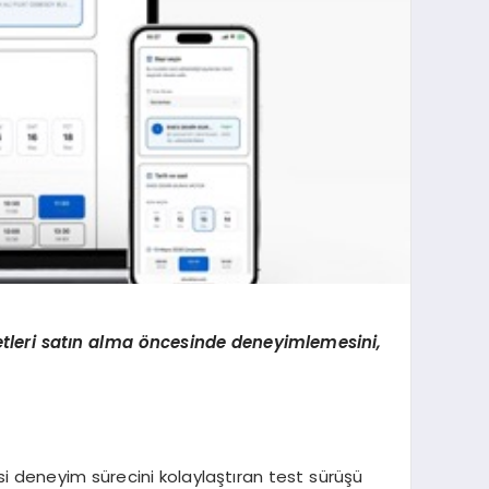
tleri sat
ı
n alma
ö
ncesinde deneyimlemesini,
si deneyim sürecini kolaylaştıran test sürüşü