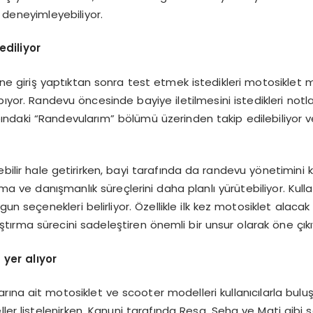
 deneyimleyebiliyor.
ediliyor
e giriş yaptıktan sonra test etmek istedikleri motosiklet mod
pıyor. Randevu öncesinde bayiye iletilmesini istedikleri notl
abındaki “Randevularım” bölümü üzerinden takip edilebiliyor ve
bilir hale getirirken, bayi tarafında da randevu yönetimini kol
ama ve danışmanlık süreçlerini daha planlı yürütebiliyor. Kulla
un seçenekleri belirliyor. Özellikle ilk kez motosiklet alacak
raştırma sürecini sadeleştiren önemli bir unsur olarak öne çıkı
 yer al
ı
yor
ına ait motosiklet ve scooter modelleri kullanıcılarla bulu
ler listelenirken, Kanuni tarafında Resa, Seha ve Mati gibi s