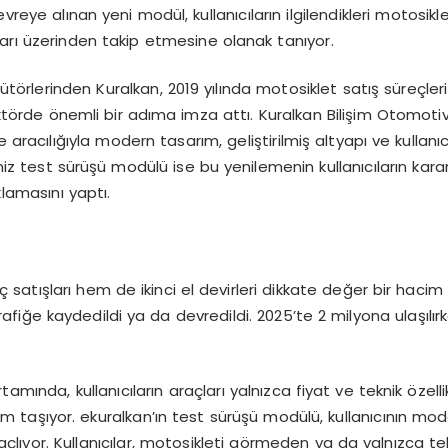
vreye alınan yeni modül, kullanıcıların ilgilendikleri motosi
ları üzerinden takip etmesine olanak tanıyor.
ütörlerinden Kuralkan, 2019 yılında motosiklet satış süreçler
törde önemli bir adıma imza attı. Kuralkan Bilişim Otomoti
aracılığıyla modern tasarım, geliştirilmiş altyapı ve kullanıc
ğimiz test sürüşü modülü ise bu yenilemenin kullanıcıların k
klamasını yaptı.
satışları hem de ikinci el devirleri dikkate değer bir hacim 
afiğe kaydedildi ya da devredildi. 2025’te 2 milyona ulaşılırke
tamında, kullanıcıların araçları yalnızca fiyat ve teknik özel
aşıyor. ekuralkan’ın test sürüşü modülü, kullanıcının model
çlıyor. Kullanıcılar, motosikleti görmeden ya da yalnızca te