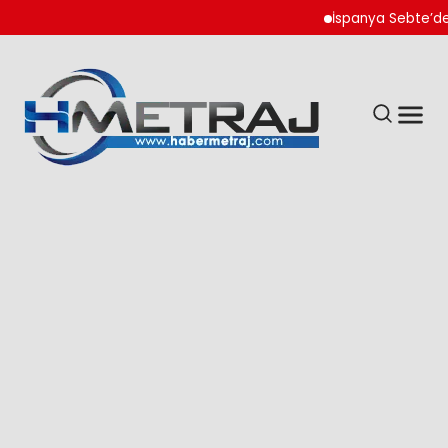
İspanya Sebte’de Göçm