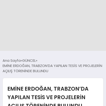
GÜNCEL
Ana Sayfa
GÜNCEL
EMİNE ERDOĞAN, TRABZON’DA YAPILAN TESİS VE PROJELERİN
AÇILIŞ TÖRENİNDE BULUNDU
SPOR
DÜNYA
EMİNE ERDOĞAN, TRABZON’DA
YAPILAN TESİS VE PROJELERİN
SİYASET
AÇILIŞ TÖRENİNDE BULUNDU