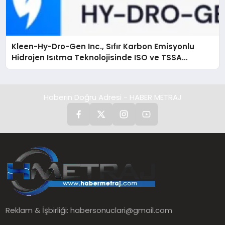
Kleen-Hy-Dro-Gen Inc., Sıfır Karbon Emisyonlu
Hidrojen Isıtma Teknolojisinde ISO ve TSSA
Düzenleyici Onaylarını Aldı
Haberin Doğru Adresi - HABER METRAJ
Reklam & İşbirliği:
habersonuclari@gmail.com