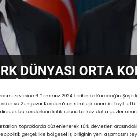
yriresmi zirvesine 6 Temmuz 2024 tarihinde Karabağ’ın Şuşa ke
or ve Zengezur Koridoru’nun stratejik önemini teyit etti. K
ndirecek bu koridorların kritik rolünü bir kez daha gözler önün
urtarılan topraklarda düzenlenerek Türk devletleri arasında
olitik gerçeklikle bölgesel iş birliğinin yeni aşamasını teyi