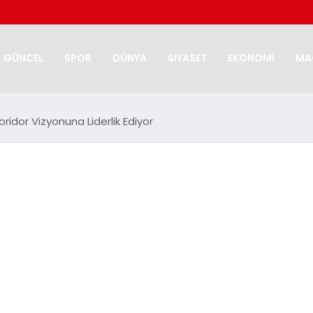
GÜNCEL
SPOR
DÜNYA
SİYASET
EKONOMİ
MA
idor Vizyonuna Liderlik Ediyor