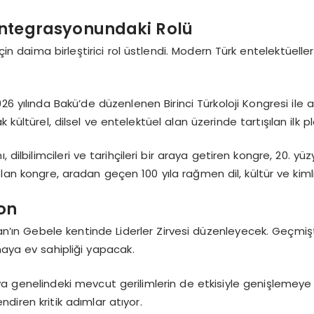
Entegrasyonundaki Rolü
 daima birleştirici rol üstlendi. Modern Türk entelektüelle
6 yılında Bakü’de düzenlenen Birinci Türkoloji Kongresi ile at
 kültürel, dilsel ve entelektüel alan üzerinde tartışılan ilk p
dilbilimcileri ve tarihçileri bir araya getiren kongre, 20. yüz
lan kongre, aradan geçen 100 yıla rağmen dil, kültür ve kimlik
yon
ycan’ın Gebele kentinde Liderler Zirvesi düzenleyecek. Geçm
ya ev sahipliği yapacak.
, dünya genelindeki mevcut gerilimlerin de etkisiyle genişle
endiren kritik adımlar atıyor.