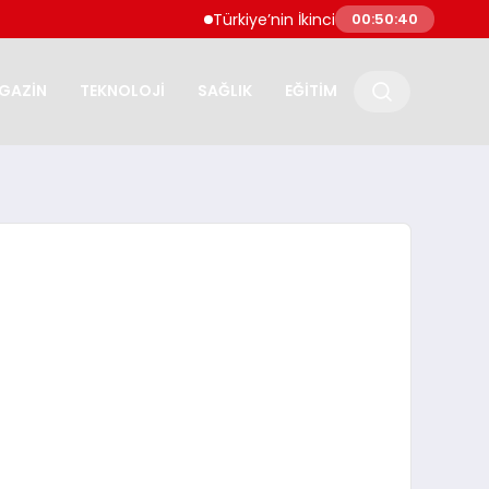
Türkiye’nin İkinci Çeyrek Turizm Geliri 15,9 M
00:50:41
GAZİN
TEKNOLOJİ
SAĞLIK
EĞİTİM