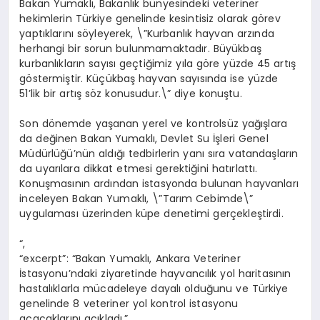
Bakan Yumaklı, Bakanlık bünyesindeki veteriner
hekimlerin Türkiye genelinde kesintisiz olarak görev
yaptıklarını söyleyerek, \”Kurbanlık hayvan arzında
herhangi bir sorun bulunmamaktadır. Büyükbaş
kurbanlıkların sayısı geçtiğimiz yıla göre yüzde 45 artış
göstermiştir. Küçükbaş hayvan sayısında ise yüzde
51’lik bir artış söz konusudur.\” diye konuştu.
Son dönemde yaşanan yerel ve kontrolsüz yağışlara
da değinen Bakan Yumaklı, Devlet Su İşleri Genel
Müdürlüğü’nün aldığı tedbirlerin yanı sıra vatandaşların
da uyarılara dikkat etmesi gerektiğini hatırlattı.
Konuşmasının ardından istasyonda bulunan hayvanları
inceleyen Bakan Yumaklı, \”Tarım Cebimde\”
uygulaması üzerinden küpe denetimi gerçekleştirdi.
“,
“excerpt”: “Bakan Yumaklı, Ankara Veteriner
İstasyonu’ndaki ziyaretinde hayvancılık yol haritasının
hastalıklarla mücadeleye dayalı olduğunu ve Türkiye
genelinde 8 veteriner yol kontrol istasyonu
açacaklarını açıkladı.”,