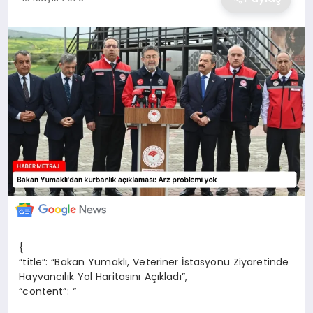
EKONOMİ
MAGAZİN
TEKNOLOJİ
SAĞLIK
EĞİTİM
{
“title”: “Bakan Yumaklı, Veteriner İstasyonu Ziyaretinde
Hayvancılık Yol Haritasını Açıkladı”,
“content”: “