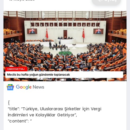
EKONOMİ
MAGAZİN
TEKNOLOJİ
SAĞLIK
EĞİTİM
{
“title”: “Türkiye, Uluslararası Şirketler İçin Vergi
İndirimleri ve Kolaylıklar Getiriyor”,
“content”: “