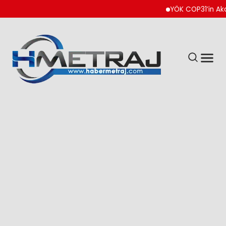
YÖK COP31’in Akademik