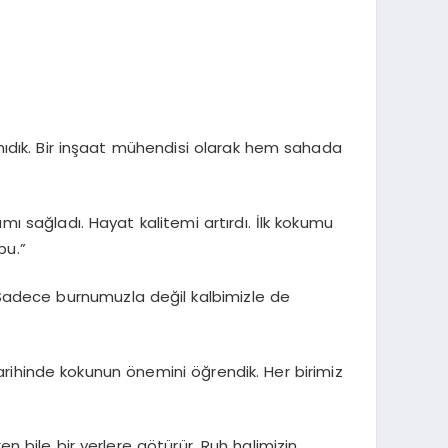
tanıdık. Bir inşaat mühendisi olarak hem sahada
sağladı. Hayat kalitemi artırdı. İlk kokumu
bu.”
 Sadece burnumuzla değil kalbimizle de
hinde kokunun önemini öğrendik. Her birimiz
n bile bir yerlere götürür. Ruh halimizin