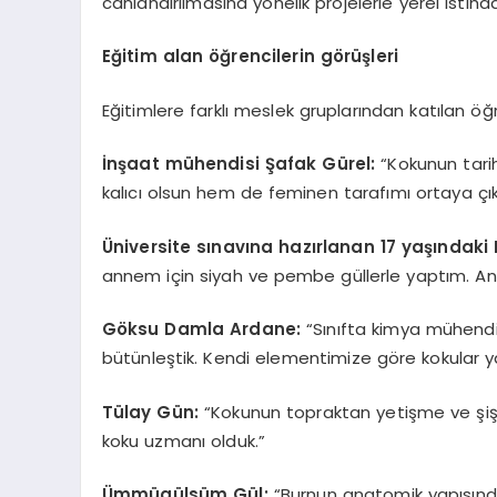
canlandırılmasına yönelik projelerle yerel istihd
Eğitim alan öğrencilerin görüşleri
Eğitimlere farklı meslek gruplarından katılan öğr
İnşaat mühendisi Şafak Gürel:
“Kokunun tarih
kalıcı olsun hem de feminen tarafımı ortaya çık
Üniversite sınavına hazırlanan 17 yaşındaki
annem için siyah ve pembe güllerle yaptım. An
Göksu Damla Ardane:
“Sınıfta kimya mühendi
bütünleştik. Kendi elementimize göre kokular y
Tülay Gün:
“Kokunun topraktan yetişme ve şiş
koku uzmanı olduk.”
Ümmügülsüm Gül:
“Burnun anatomik yapısından