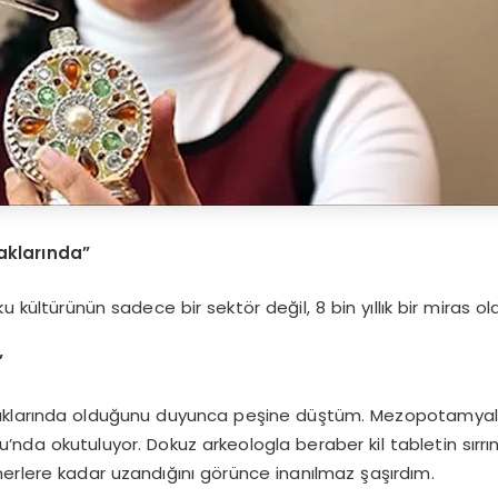
aklarında”
 kültürünün sadece bir sektör değil, 8 bin yıllık bir miras old
”
klarında olduğunu duyunca peşine düştüm. Mezopotamyalı Tap
u’nda okutuluyor. Dokuz arkeologla beraber kil tabletin sırr
merlere kadar uzandığını görünce inanılmaz şaşırdım.