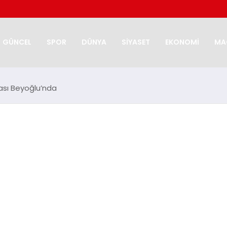
GÜNCEL
SPOR
DÜNYA
SİYASET
EKONOMİ
MA
rası Beyoğlu’nda