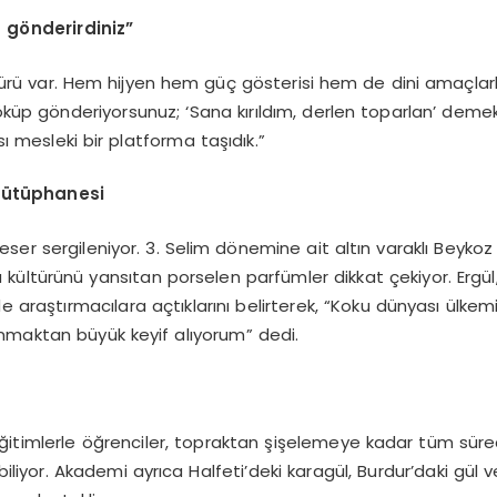
gönderirdiniz”
ü var. Hem hijyen hem güç gösterisi hem de dini amaçlarla k
önderiyorsunuz; ‘Sana kırıldım, derlen toparlan’ demek için
sı mesleki bir platforma taşıdık.”
kütüphanesi
er sergileniyor. 3. Selim dönemine ait altın varaklı Beykoz c
 kültürünü yansıtan porselen parfümler dikkat çekiyor. Ergül, 3
aştırmacılara açtıklarını belirterek, “Koku dünyası ülkemizd
unmaktan büyük keyif alıyorum” dedi.
itimlerle öğrenciler, topraktan şişelemeye kadar tüm süreci 
liyor. Akademi ayrıca Halfeti’deki karagül, Burdur’daki gül v