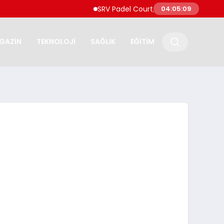
SRV Padel Court, 24 Ülkeye İhracat Yapan Tü
04:05:10
GAZİN
TEKNOLOJİ
SAĞLIK
EĞİTİM