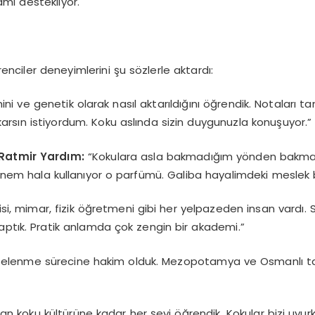
amı destekliyor.
enciler deneyimlerini şu sözlerle aktardı:
ini ve genetik olarak nasıl aktarıldığını öğrendik. Notaları 
arsın istiyordum. Koku aslında sizin duygunuzla konuşuyor.”
 Ratmir Yardım:
“Kokulara asla bakmadığım yönden bakmamı 
nem hala kullanıyor o parfümü. Galiba hayalimdeki meslek 
si, mimar, fizik öğretmeni gibi her yelpazeden insan vardı.
aptık. Pratik anlamda çok zengin bir akademi.”
elenme sürecine hakim olduk. Mezopotamya ve Osmanlı tari
 koku kültürüne kadar her şeyi öğrendik. Kokular bizi uyurke