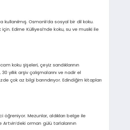
ullanılmış. Osmanlı’da sosyal bir dil koku.
. Edirne Külliyesi’nde koku, su ve musiki ile
am koku şişeleri, çeyiz sandıklarının
0 yıllık arşiv çalışmalarını ve nadir el
e çok az bilgi barındırıyor. Edindiğim kitapları
öğreniyor. Mezunlar, aldıkları belge ile
e Artvin’deki orman gülü tarlalarının