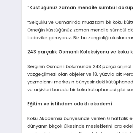
“Küstüğünüz zaman mendile sümbül döküp 
“Selçuklu ve Osmanlı’da muazzam bir koku kültür
Örneğin küstüğünüz zaman mendile sümbül döküp g
tedaviler görüyoruz. Biz bu zenginliği uluslarara
243 parçalık Osmanlı Koleksiyonu ve koku 
Serginin Osmanlı bölümünde 243 parça orijinal es
vazgeçilmezi olan objeler ve 18. yüzyıla ait Pera
yazmalarını merkezin bünyesindeki kütüphanede ar
ve arşivleri burada bir koku kütüphanesi gibi s
Eğitim ve istihdam odaklı akademi
Koku Akademisi bünyesinde verilen 6 haftalık eğ
dünyanın birçok ülkesinde mesleklerini icra edebi