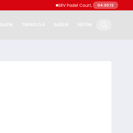
SRV Padel Court, 24 Ülkeye İhracat Yapa
04:30:12
GAZİN
TEKNOLOJİ
SAĞLIK
EĞİTİM