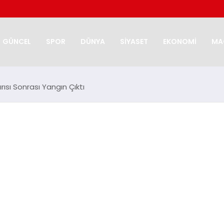
GÜNCEL
SPOR
DÜNYA
SİYASET
EKONOMİ
MA
rısı Sonrası Yangın Çıktı