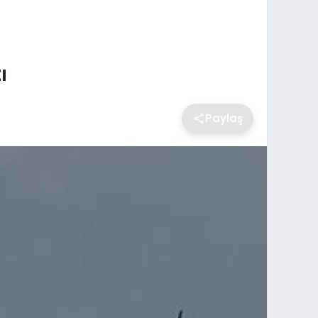
ı
Paylaş