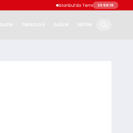
İstanbul’da Temmuz Ayı En Çok Artan ve Aza
20:58:17
GAZİN
TEKNOLOJİ
SAĞLIK
EĞİTİM