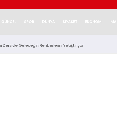
GÜNCEL
SPOR
DÜNYA
SİYASET
EKONOMİ
MA
 Dersiyle Geleceğin Rehberlerini Yetiştiriyor