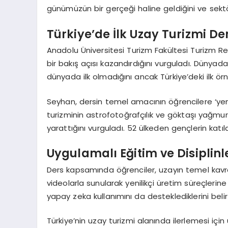
günümüzün bir gerçeği haline geldiğini ve sekt
Türkiye’de İlk Uzay Turizmi Der
Anadolu Üniversitesi Turizm Fakültesi Turizm Reh
bir bakış açısı kazandırdığını vurguladı. Dünyad
dünyada ilk olmadığını ancak Türkiye’deki ilk örn
Seyhan, dersin temel amacının öğrencilere ‘yen
turizminin astrofotoğrafçılık ve göktaşı yağmur
yarattığını vurguladı. 52 ülkeden gençlerin katıl
Uygulamalı Eğitim ve Disiplin
Ders kapsamında öğrenciler, uzayın temel kavram
videolarla sunularak yenilikçi üretim süreçlerine k
yapay zeka kullanımını da desteklediklerini belir
Türkiye’nin uzay turizmi alanında ilerlemesi içi