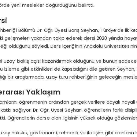
örde yeni meslekler doğurduğunu belirtti.
si
berliği Bölümü Dr. Öğr. Üyesi Barış Seyhan, Türkiye’de ilk kez
aki gelişmeleri yakından takip ederek dersi 2020 yılında hayat
eği olduğunu söyledi. Ders içeriğinin Anadolu Üniversitesinin 
i uzay’ bakış açısı kazandırmak olduğunu ve bunun sadece uz
u izleme gibi etkinlikleri de kapsadığını dile getiren Seyhan
dığı bir araştırmada, uzay turu rehberliğinin geleceğin meslek
lerarası Yaklaşım
larını öğrenmenin ardından gerçek verilere dayalı hayali uzay
atkı sağlıyor. Dr. Öğr. Üyesi Seyhan, öğrencilerin farklı disipl
tti. Öğrencilerin derse olan ilgisinin yüksek olduğu gözlemle
n uzay hukuku, gastronomi, rehberlik ve iletişim gibi alanlar