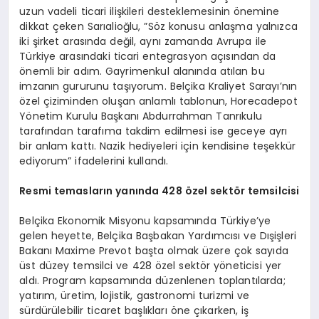
uzun vadeli ticari ilişkileri desteklemesinin önemine
dikkat çeken Sarıalioğlu, ”Söz konusu anlaşma yalnızca
iki şirket arasında değil, aynı zamanda Avrupa ile
Türkiye arasındaki ticari entegrasyon açısından da
önemli bir adım. Gayrimenkul alanında atılan bu
imzanın gururunu taşıyorum. Belçika Kraliyet Sarayı’nın
özel çiziminden oluşan anlamlı tablonun, Horecadepot
Yönetim Kurulu Başkanı Abdurrahman Tanrıkulu
tarafından tarafıma takdim edilmesi ise geceye ayrı
bir anlam kattı. Nazik hediyeleri için kendisine teşekkür
ediyorum” ifadelerini kullandı.
Resmi temasların yanında 428 özel sektör temsilcisi
Belçika Ekonomik Misyonu kapsamında Türkiye’ye
gelen heyette, Belçika Başbakan Yardımcısı ve Dışişleri
Bakanı Maxime Prevot başta olmak üzere çok sayıda
üst düzey temsilci ve 428 özel sektör yöneticisi yer
aldı. Program kapsamında düzenlenen toplantılarda;
yatırım, üretim, lojistik, gastronomi turizmi ve
sürdürülebilir ticaret başlıkları öne çıkarken, iş