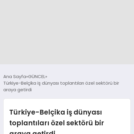
GÜNCEL
Ana Sayfa
GÜNCEL
Türkiye-Belçika iş dünyası toplantıları özel sektörü bir
araya getirdi
SPOR
DÜNYA
Türkiye-Belçika iş dünyası
toplantıları özel sektörü bir
SİYASET
araya getirdi