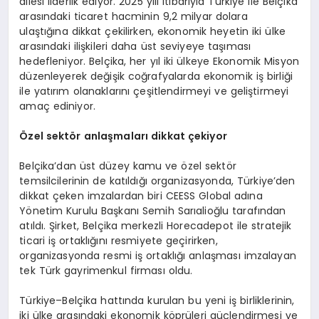
ailesi liderlik ediyor. 2025 yılı itibarıyla Türkiye ile Belçika
arasındaki ticaret hacminin 9,2 milyar dolara
ulaştığına dikkat çekilirken, ekonomik heyetin iki ülke
arasındaki ilişkileri daha üst seviyeye taşıması
hedefleniyor. Belçika, her yıl iki ülkeye Ekonomik Misyon
düzenleyerek değişik coğrafyalarda ekonomik iş birliği
ile yatırım olanaklarını çeşitlendirmeyi ve geliştirmeyi
amaç ediniyor.
Özel sektör anlaşmaları dikkat çekiyor
Belçika’dan üst düzey kamu ve özel sektör
temsilcilerinin de katıldığı organizasyonda, Türkiye’den
dikkat çeken imzalardan biri CEESS Global adına
Yönetim Kurulu Başkanı Semih Sarıalioğlu tarafından
atıldı. Şirket, Belçika merkezli Horecadepot ile stratejik
ticari iş ortaklığını resmiyete geçirirken,
organizasyonda resmi iş ortaklığı anlaşması imzalayan
tek Türk gayrimenkul firması oldu.
Türkiye–Belçika hattında kurulan bu yeni iş birliklerinin,
iki ülke arasındaki ekonomik köprüleri güçlendirmesi ve