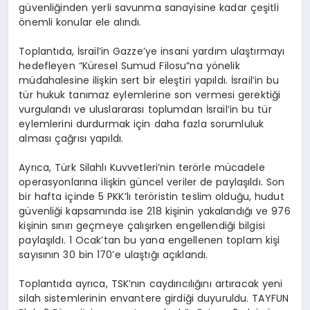
güvenliğinden yerli savunma sanayisine kadar çeşitli
önemli konular ele alındı.
Toplantıda, İsrail’in Gazze’ye insani yardım ulaştırmayı
hedefleyen “Küresel Sumud Filosu”na yönelik
müdahalesine ilişkin sert bir eleştiri yapıldı. İsrail’in bu
tür hukuk tanımaz eylemlerine son vermesi gerektiği
vurgulandı ve uluslararası toplumdan İsrail’in bu tür
eylemlerini durdurmak için daha fazla sorumluluk
alması çağrısı yapıldı.
Ayrıca, Türk Silahlı Kuvvetleri’nin terörle mücadele
operasyonlarına ilişkin güncel veriler de paylaşıldı. Son
bir hafta içinde 5 PKK’lı teröristin teslim olduğu, hudut
güvenliği kapsamında ise 218 kişinin yakalandığı ve 976
kişinin sınırı geçmeye çalışırken engellendiği bilgisi
paylaşıldı. 1 Ocak’tan bu yana engellenen toplam kişi
sayısının 30 bin 170’e ulaştığı açıklandı.
Toplantıda ayrıca, TSK’nın caydırıcılığını artıracak yeni
silah sistemlerinin envantere girdiği duyuruldu. TAYFUN