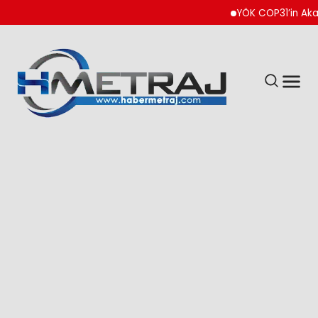
YÖK COP31’in Akademi