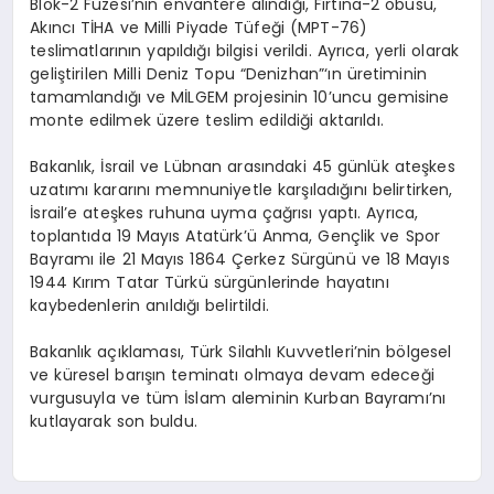
Blok-2 Füzesi’nin envantere alındığı, Fırtına-2 obüsü,
Akıncı TİHA ve Milli Piyade Tüfeği (MPT-76)
teslimatlarının yapıldığı bilgisi verildi. Ayrıca, yerli olarak
geliştirilen Milli Deniz Topu “Denizhan”‘ın üretiminin
tamamlandığı ve MİLGEM projesinin 10’uncu gemisine
monte edilmek üzere teslim edildiği aktarıldı.
Bakanlık, İsrail ve Lübnan arasındaki 45 günlük ateşkes
uzatımı kararını memnuniyetle karşıladığını belirtirken,
İsrail’e ateşkes ruhuna uyma çağrısı yaptı. Ayrıca,
toplantıda 19 Mayıs Atatürk’ü Anma, Gençlik ve Spor
Bayramı ile 21 Mayıs 1864 Çerkez Sürgünü ve 18 Mayıs
1944 Kırım Tatar Türkü sürgünlerinde hayatını
kaybedenlerin anıldığı belirtildi.
Bakanlık açıklaması, Türk Silahlı Kuvvetleri’nin bölgesel
ve küresel barışın teminatı olmaya devam edeceği
vurgusuyla ve tüm İslam aleminin Kurban Bayramı’nı
kutlayarak son buldu.