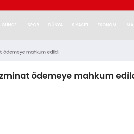
GÜNCEL
SPOR
DÜNYA
SİYASET
EKONOMİ
MA
nat ödemeye mahkum edildi
 tazminat ödemeye mahkum edil