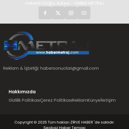
Haberin Doğru Adresi - HABER METRAJ
Reklam & İşbirliği:
habersonuclari@gmail.com
Hakkımızda
Gizlilik Politikası
Çerez Politikası
Reklam
Künye
İletişim
Copyright © 2025 Tüm hakları ZİRVE HABER 'de saklıdır.
Seobaz Haber Teması