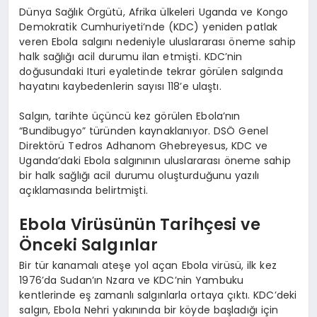
Dünya Sağlık Örgütü, Afrika ülkeleri Uganda ve Kongo
Demokratik Cumhuriyeti’nde (KDC) yeniden patlak
veren Ebola salgını nedeniyle uluslararası öneme sahip
halk sağlığı acil durumu ilan etmişti. KDC’nin
doğusundaki Ituri eyaletinde tekrar görülen salgında
hayatını kaybedenlerin sayısı 118’e ulaştı.
Salgın, tarihte üçüncü kez görülen Ebola’nın
“Bundibugyo” türünden kaynaklanıyor. DSÖ Genel
Direktörü Tedros Adhanom Ghebreyesus, KDC ve
Uganda’daki Ebola salgınının uluslararası öneme sahip
bir halk sağlığı acil durumu oluşturduğunu yazılı
açıklamasında belirtmişti.
Ebola Virüsünün Tarihçesi ve
Önceki Salgınlar
Bir tür kanamalı ateşe yol açan Ebola virüsü, ilk kez
1976’da Sudan’ın Nzara ve KDC’nin Yambuku
kentlerinde eş zamanlı salgınlarla ortaya çıktı. KDC’deki
salgın, Ebola Nehri yakınında bir köyde başladığı için