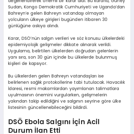
değerlendirerek önemli bir karar aldı. Bu kararla, Güney
Sudan, Kongo Demokratik Cumhuriyeti ve Uganda’dan
Bahreyn’e gelen Bahreyn vatandaşı olmayan
yolcuların ülkeye girişleri bugünden itibaren 30
günlüğüne askıya alındı.
Karar, DSÖ’nün salgın verileri ve söz konusu ülkelerdeki
epidemiyolojik gelişmeler dikkate alınarak verildi.
Uygulama, belirtilen ülkelerden doğrudan gelenlerin
yanı sıra, son 30 gün içinde bu ülkelerde bulunmuş
kişileri de kapsıyor.
Bu ülkelerden gelen Bahreyn vatandaşları ise
belirlenen sağlık protokollerine tabi tutulacak. Havacılık
İdaresi, resmi makamlardan yayımlanan talimatlara
uyulmasının önemini vurgularken, gelişmelerin
yakından takip edildiğini ve salgının seyrine göre ülke
listesinin güncellenebileceğini bildirdi.
DSÖ Ebola Salgını İçin Acil
Durum İlan Etti