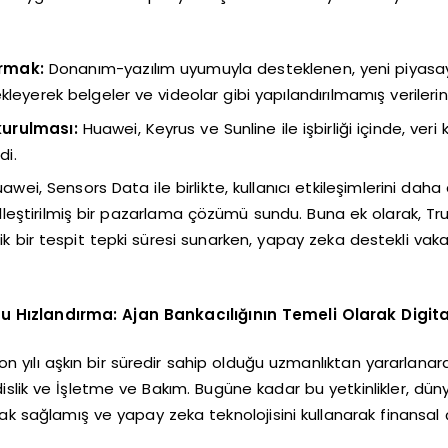
urmak:
Donanım-yazılım uyumuyla desteklenen, yeni piyasay
yerek belgeler ve videolar gibi yapılandırılmamış verilerin v
kurulması:
Huawei, Keyrus ve Sunline ile işbirliği içinde, veri 
di.
awei, Sensors Data ile birlikte, kullanıcı etkileşimlerini da
eştirilmiş bir pazarlama çözümü sundu. Buna ek olarak, TrustDe
ik bir tespit tepki süresi sunarken, yapay zeka destekli vaka 
ızlandırma: Ajan Bankacılığının Temeli Olarak Digita
ılı aşkın bir süredir sahip olduğu uzmanlıktan yararlanar
endislik ve İşletme ve Bakım. Bugüne kadar bu yetkinlikler, 
k sağlamış ve yapay zeka teknolojisini kullanarak finansal 