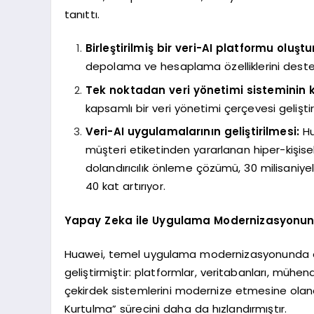
tanıttı.
Birleştirilmiş bir veri-AI platformu oluşt
depolama ve hesaplama özelliklerini destekle
Tek noktadan veri yönetimi sisteminin 
kapsamlı bir veri yönetimi çerçevesi geliştir
Veri-AI uygulamalarının geliştirilmesi:
Hu
müşteri etiketinden yararlanan hiper-kişisell
dolandırıcılık önleme çözümü, 30 milisaniyel
40 kat artırıyor.
Yapay Zeka ile Uygulama Modernizasyonunu H
Huawei, temel uygulama modernizasyonunda on y
geliştirmiştir: platformlar, veritabanları, müh
çekirdek sistemlerini modernize etmesine olana
Kurtulma” sürecini daha da hızlandırmıştır.