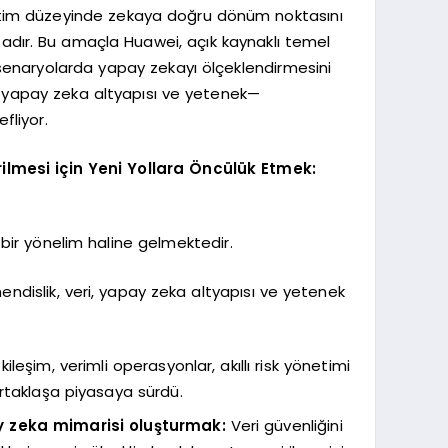
 üretim düzeyinde zekaya doğru dönüm noktasını
tadır. Bu amaçla Huawei, açık kaynaklı temel
i senaryolarda yapay zekayı ölçeklendirmesini
i, yapay zeka altyapısı ve yetenek—
fliyor.
ilmesi için Yeni Yollara Öncülük Etmek:
 bir yönelim haline gelmektedir.
ndislik, veri, yapay zeka altyapısı ve yetenek
tkileşim, verimli operasyonlar, akıllı risk yönetimi
rtaklaşa piyasaya sürdü.
y zeka mimarisi oluşturmak:
Veri güvenliğini