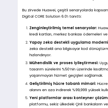
Bu zirvede Huawei, çeşitli senaryolarda kapsaml
Digital CORE Solution 6.0’ı tanıttı:
Zenginleştirilmiş temel senaryolar:
Huawei
kredi kartları, merkez bankası ödemeleri v
Yapay zeka destekli uygulama modern
zeka destekli ana bilgisayar kod dönüştü
hızlandırıyor.
Mühendislik ve proses iyileştirmesi:
Uygul
tasarım sürelerini %50’nin üzerinde kısaltma
yaşanmayan hizmet geçişleri sağlamak.
Geliştirilmiş hücre tabanlı mimari:
Hücre 
alanını en aza indirerek %99,999 yüksek kulla
Yeni platformlar arası konteyner çözüml
platformu, sekiz ülkedeki Çinli bankaların