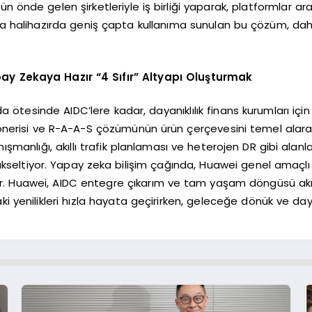
önde gelen şirketleriyle iş birliği yaparak, platformlar ara
a halihazırda geniş çapta kullanıma sunulan bu çözüm, da
pay Zekaya Hazır “4 Sıfır” Altyapı Oluşturmak
a ötesinde AIDC’lere kadar, dayanıklılık finans kurumları 
r önerisi ve R-A-A-S çözümünün ürün çerçevesini temel alarak
ışmanlığı, akıllı trafik planlaması ve heterojen DR gibi alanl
 yükseltiyor. Yapay zeka bilişim çağında, Huawei genel amaçlı
r. Huawei, AIDC entegre çıkarım ve tam yaşam döngüsü akıl
 yenilikleri hızla hayata geçirirken, geleceğe dönük ve dayan