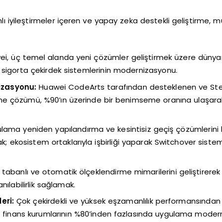
ı iyileştirmeler içeren ve yapay zeka destekli geliştirme, 
, üç temel alanda yeni çözümler geliştirmek üzere dünyanın 
e sigorta çekirdek sistemlerinin modernizasyonu.
izasyonu:
Huawei CodeArts tarafından desteklenen ve Stefani
rme çözümü, %90’ın üzerinde bir benimseme oranına ulaşa
ama yeniden yapılandırma ve kesintisiz geçiş çözümlerini k
k; ekosistem ortaklarıyla işbirliği yaparak Switchover sistemi
tabanlı ve otomatik ölçeklendirme mimarilerini geliştirerek 
nılabilirlik sağlamak.
eri:
Çok çekirdekli ve yüksek eşzamanlılık performansından 
 ve finans kurumlarının %80’inden fazlasında uygulama moder