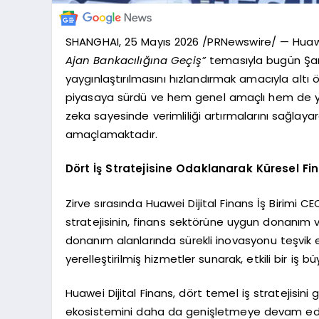
SHANGHAI, 25 Mayıs 2026 /PRNewswire/ — Huawei 
Ajan Bankacılığına Geçiş”
temasıyla bugün Şang
yaygınlaştırılmasını hızlandırmak amacıyla altı ö
piyasaya sürdü ve hem genel amaçlı hem de yapay
zeka sayesinde verimliliği artırmalarını sağlaya
amaçlamaktadır.
Dört İş Stratejisine Odaklanarak Küresel Fi
Zirve sırasında Huawei Dijital Finans İş Birimi 
stratejisinin, finans sektörüne uygun donanım ve
donanım alanlarında sürekli inovasyonu teşvik ede
yerelleştirilmiş hizmetler sunarak, etkili bir i
Huawei Dijital Finans, dört temel iş stratejisini
ekosistemini daha da genişletmeye devam ediyor 