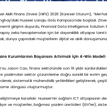
Akıllı Finans Zirvesi (HiFS) 2026 (Küresel Oturum),
“Merhab
hay’daki Huawei Lianqiu Gölü Kampüsü’nde başladı. Zirved
nemli girişimi duyurdu, Financial Data Intelligence Solution 6
 zeka hesaplamaları için bir dayanıklılık altyapısı tanıttı
rak, dünya çapındaki müşterilerin dijital ve akıllı dönüşümünü
nans Kurumlarının Başarısını Artırmak İçin 4-Win Model
CEO’su Jason Cao, finans sektöründe son 16 yıldır sürdürdükl
 yazılımdan sektör çözümlerine doğru sürekli bir evrim geçir
rek, sistematik mühendislik yetkinlikleri geliştirerek, çeşitl
ş büyüme döngüsü oluşturmuştur.
 geliştirmeye kararlıdır. Huawei’nin sağlam ICT altyapısının d
ve müşteriler, bağımsız yazılım üreticileri (ISV’ler), siste