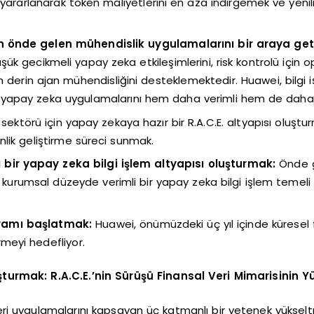
arlanarak token maliyetlerini en aza indirgemek ve yenilikl
in önde gelen mühendislik uygulamalarını bir araya get
 gecikmeli yapay zeka etkileşimlerini, risk kontrolü için o
 derin ajan mühendisliğini desteklemektedir. Huawei, bilgi 
ın yapay zeka uygulamalarını hem daha verimli hem de daha hı
 sektörü için yapay zekaya hazır bir R.A.C.E. altyapısı oluştu
lik geliştirme süreci sunmak.
ir yapay zeka bilgi işlem altyapısı oluşturmak:
Önde ge
, kurumsal düzeyde verimli bir yapay zeka bilgi işlem teme
gramı başlatmak:
Huawei, önümüzdeki üç yıl içinde küresel fi
meyi hedefliyor.
turmak: R.A.C.E.’nin Sürüşü Finansal Veri Mimarisinin Y
 veri uygulamalarını kapsayan üç katmanlı bir yetenek yüksel