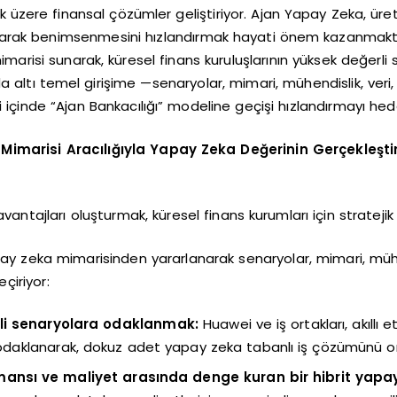
tmek üzere finansal çözümler geliştiriyor. Ajan Yapay Zeka,
li olarak benimsenmesini hızlandırmak hayati önem kazanmak
marisi sunarak, küresel finans kuruluşlarının yüksek değerl
nda altı temel girişime —senaryolar, mimari, mühendislik, ver
ği içinde “Ajan Bankacılığı” modeline geçişi hızlandırmayı hede
Mimarisi Aracılığıyla Yapay Zeka Değerinin Gerçekleştir
ntajları oluşturmak, küresel finans kurumları için stratejik
pay zeka mimarisinden yararlanarak senaryolar, mimari, mühe
çiriyor:
rli senaryolara odaklanmak:
Huawei ve iş ortakları, akıllı e
a odaklanarak, dokuz adet yapay zeka tabanlı iş çözümünü o
mansı ve maliyet arasında denge kuran bir hibrit yapa