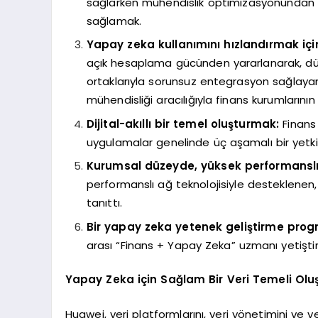
sağlarken mühendislik optimizasyonundan yar
sağlamak.
Yapay zeka kullanımını hızlandırmak iç
açık hesaplama gücünden yararlanarak, düşük
ortaklarıyla sorunsuz entegrasyon sağlayan
mühendisliği aracılığıyla finans kurumların
Dijital-akıllı bir temel oluşturmak:
Finans
uygulamalar genelinde üç aşamalı bir yetkin
Kurumsal düzeyde, yüksek performanslı b
performanslı ağ teknolojisiyle desteklenen
tanıttı.
Bir yapay zeka yetenek geliştirme pro
arası “Finans + Yapay Zeka” uzmanı yetiştir
Yapay Zeka için Sağlam Bir Veri Temeli Oluş
Huawei, veri platformlarını, veri yönetimini ve