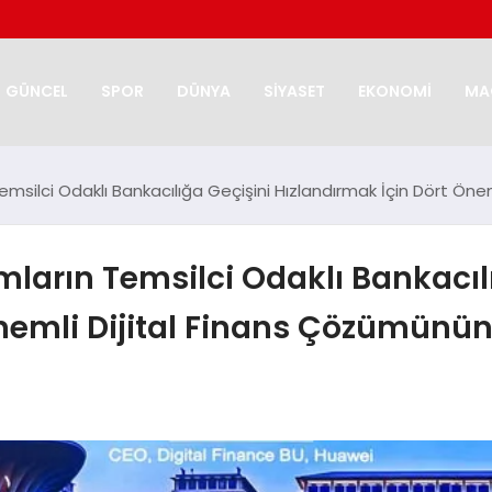
GÜNCEL
SPOR
DÜNYA
SİYASET
EKONOMİ
MA
Temsilci Odaklı Bankacılığa Geçişini Hızlandırmak İçin Dört Ö
mların Temsilci Odaklı Bankacıl
Önemli Dijital Finans Çözümünü