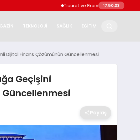
Ticaret ve Ekonomik Kulübü Genel Başkanı Say
17:50:34
GAZİN
TEKNOLOJİ
SAĞLIK
EĞİTİM
nemli Dijital Finans Çözümünün Güncellenmesi
ığa Geçişini
n Güncellenmesi
Paylaş