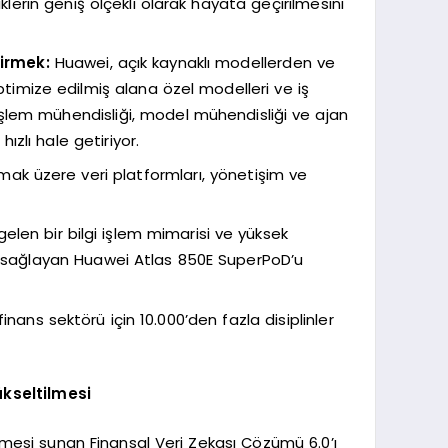
erin geniş ölçekli olarak hayata geçirilmesini
irmek:
Huawei, açık kaynaklı modellerden ve
ptimize edilmiş alana özel modelleri ve iş
işlem mühendisliği, model mühendisliği ve ajan
zlı hale getiriyor.
rmak üzere veri platformları, yönetişim ve
len bir bilgi işlem mimarisi ve yüksek
li sağlayan Huawei Atlas 850E SuperPoD’u
nans sektörü için 10.000’den fazla disiplinler
ükseltilmesi
tmesi sunan Finansal Veri Zekası Çözümü 6.0’ı