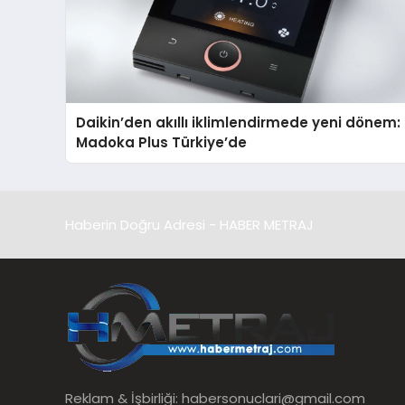
Daikin’den akıllı iklimlendirmede yeni dönem:
Madoka Plus Türkiye’de
Haberin Doğru Adresi - HABER METRAJ
Reklam & İşbirliği:
habersonuclari@gmail.com