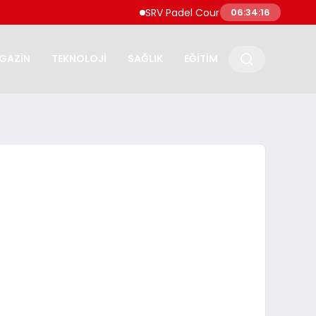
SRV Padel Court, 24 Ülkeye İhracat Yap
06:34:17
GAZİN
TEKNOLOJİ
SAĞLIK
EĞİTİM