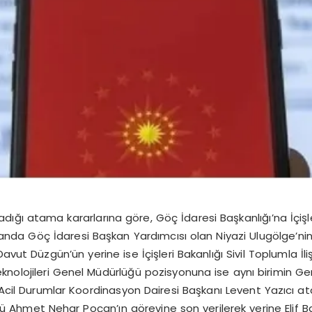
ı atama kararlarına göre, Göç İdaresi Başkanlığı’na İçişleri
da Göç İdaresi Başkan Yardımcısı olan Niyazi Ulugölge’nin
avut Düzgün’ün yerine ise İçişleri Bakanlığı Sivil Toplumla İ
 Teknolojileri Genel Müdürlüğü pozisyonuna ise aynı birimin 
e Acil Durumlar Koordinasyon Dairesi Başkanı Levent Yazıcı at
ü Ahmet Nehar Poçan’ın görevine son verilerek yerine Elif B