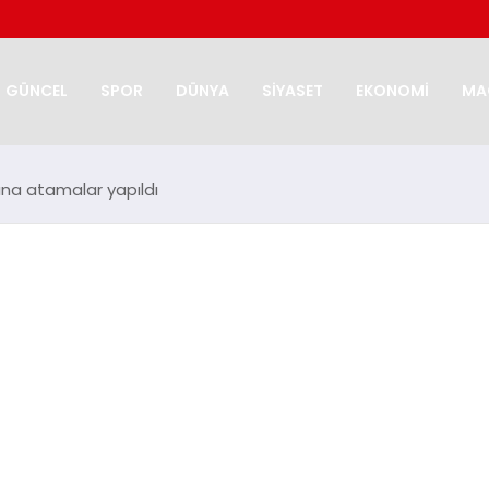
GÜNCEL
SPOR
DÜNYA
SİYASET
EKONOMİ
MA
ına atamalar yapıldı