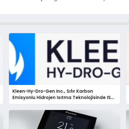
Kleen-Hy-Dro-Gen Inc., Sıfır Karbon
Emisyonlu Hidrojen Isıtma Teknolojisinde ISO
ve TSSA Düzenleyici Onaylarını Aldı