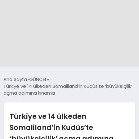
GÜNCEL
Ana Sayfa
GÜNCEL
Türkiye ve 14 ülkeden Somaliland’in Kudüs’te ‘büyükelçilik’
açma adımına kınama
SPOR
DÜNYA
Türkiye ve 14 ülkeden
Somaliland’in Kudüs’te
SİYASET
‘büyükelçilik’ açma adımına