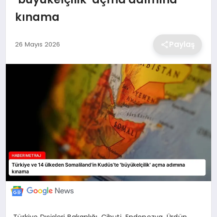
kınama
EKONOMİ
Paylaş
26 Mayıs 2026
MAGAZİN
TEKNOLOJİ
SAĞLIK
EĞİTİM
Türkiye Dışişleri Bakanlığı, Cibuti, Endonezya, Ürdün,