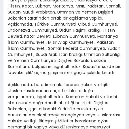
Filistin, Katar, Lübnan, Moritanya, Mısır, Pakistan, Somali,
Sudan, Suudi Arabistan, Umman ve Yemen Dışişleri
Bakanları tarafından ortak bir açıklama yapıldı.
Açıklamada, Türkiye Cumhuriyeti, Cibuti Cumhuriyeti,
Endonezya Cumhuriyeti, Ürdün Haşimi Krallığı, Filistin
Devleti, Katar Devleti, Lübnan Cumhuriyeti, Moritanya
İslam Cumhuriyeti, Mısır Arap Cumhuriyeti, Pakistan
İslam Cumhuriyeti, Somali Federal Cumhuriyeti, Sudan
Cumhuriyeti, Suudi Arabistan Krallığı, Umman Sultanlığı
ve Yemen Cumhuriyeti Dışişleri Bakanları, sözde
Somaliland bölgesinin işgal altındaki Kudüs’te sözde bir
‘büyükelçilik’ açma girişimini en güçlü şekilde kınadı.
Açıklamada, bu adımın uluslararası hukuk ve ilgili
uluslararası kararların açık bir ihlali olduğu
vurgulanarak, işgal altındaki Kudüs’ün hukuki ve tarihi
statüsünün doğrudan ihlal ettiği belirtildi. Dışişleri
Bakanları, işgal altındaki Kudüs’te hukuka aykırı
durumları derinleştirmeyi amaçlayan veya uluslararası
hukuka ve ilgili Birleşmiş Milletler kararlarına aykırı
herhangi bir yapıya veya düzenlemeye meşruiyet