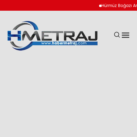
Hürmüz Boğazı Anlaşm