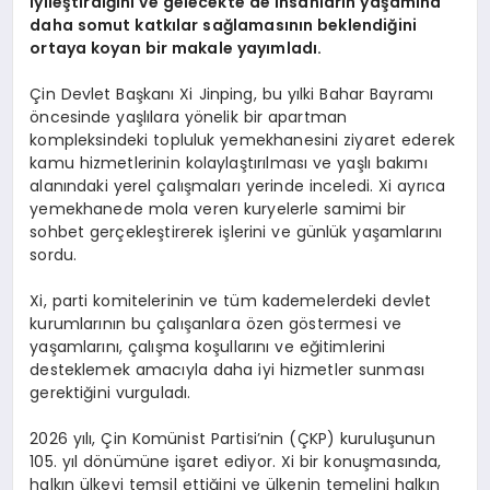
iyileştirdiğini ve gelecekte de insanların yaşamına
daha somut katkılar sağlamasının beklendiğini
ortaya koyan bir makale yayımladı.
Çin Devlet Başkanı Xi Jinping, bu yılki Bahar Bayramı
öncesinde yaşlılara yönelik bir apartman
kompleksindeki topluluk yemekhanesini ziyaret ederek
kamu hizmetlerinin kolaylaştırılması ve yaşlı bakımı
alanındaki yerel çalışmaları yerinde inceledi. Xi ayrıca
yemekhanede mola veren kuryelerle samimi bir
sohbet gerçekleştirerek işlerini ve günlük yaşamlarını
sordu.
Xi, parti komitelerinin ve tüm kademelerdeki devlet
kurumlarının bu çalışanlara özen göstermesi ve
yaşamlarını, çalışma koşullarını ve eğitimlerini
desteklemek amacıyla daha iyi hizmetler sunması
gerektiğini vurguladı.
2026 yılı, Çin Komünist Partisi’nin (ÇKP) kuruluşunun
105. yıl dönümüne işaret ediyor. Xi bir konuşmasında,
halkın ülkeyi temsil ettiğini ve ülkenin temelini halkın