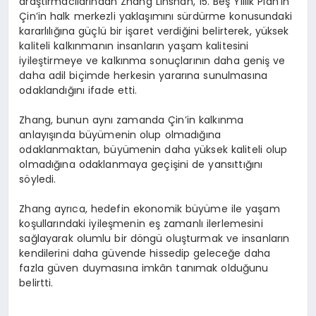
araştırmacılarından Zhang Linshan, 15. Beş Yıllık Plan’ın
Çin’in halk merkezli yaklaşımını sürdürme konusundaki
kararlılığına güçlü bir işaret verdiğini belirterek, yüksek
kaliteli kalkınmanın insanların yaşam kalitesini
iyileştirmeye ve kalkınma sonuçlarının daha geniş ve
daha adil biçimde herkesin yararına sunulmasına
odaklandığını ifade etti.
Zhang, bunun aynı zamanda Çin’in kalkınma
anlayışında büyümenin olup olmadığına
odaklanmaktan, büyümenin daha yüksek kaliteli olup
olmadığına odaklanmaya geçişini de yansıttığını
söyledi.
Zhang ayrıca, hedefin ekonomik büyüme ile yaşam
koşullarındaki iyileşmenin eş zamanlı ilerlemesini
sağlayarak olumlu bir döngü oluşturmak ve insanların
kendilerini daha güvende hissedip geleceğe daha
fazla güven duymasına imkân tanımak olduğunu
belirtti.