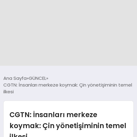
GÜNCEL
Ana Sayfa
GÜNCEL
CGTN: İnsanları merkeze koymak: Çin yönetişiminin temel
ilkesi
SPOR
DÜNYA
CGTN: İnsanları merkeze
koymak: Çin yönetişiminin temel
SİYASET
ilkesi