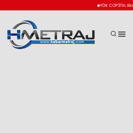
YÖK COP31’in Akademik