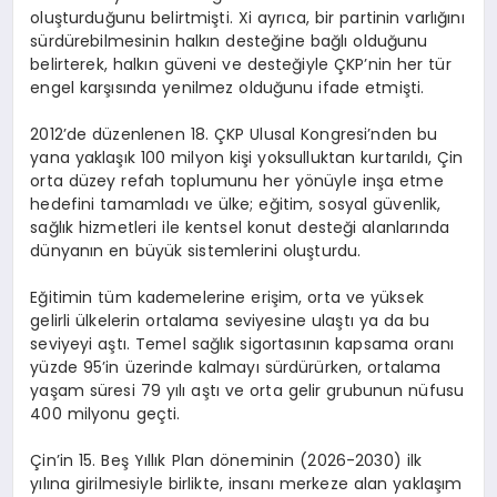
oluşturduğunu belirtmişti. Xi ayrıca, bir partinin varlığını
sürdürebilmesinin halkın desteğine bağlı olduğunu
belirterek, halkın güveni ve desteğiyle ÇKP’nin her tür
engel karşısında yenilmez olduğunu ifade etmişti.
2012’de düzenlenen 18. ÇKP Ulusal Kongresi’nden bu
yana yaklaşık 100 milyon kişi yoksulluktan kurtarıldı, Çin
orta düzey refah toplumunu her yönüyle inşa etme
hedefini tamamladı ve ülke; eğitim, sosyal güvenlik,
sağlık hizmetleri ile kentsel konut desteği alanlarında
dünyanın en büyük sistemlerini oluşturdu.
Eğitimin tüm kademelerine erişim, orta ve yüksek
gelirli ülkelerin ortalama seviyesine ulaştı ya da bu
seviyeyi aştı. Temel sağlık sigortasının kapsama oranı
yüzde 95’in üzerinde kalmayı sürdürürken, ortalama
yaşam süresi 79 yılı aştı ve orta gelir grubunun nüfusu
400 milyonu geçti.
Çin’in 15. Beş Yıllık Plan döneminin (2026-2030) ilk
yılına girilmesiyle birlikte, insanı merkeze alan yaklaşım