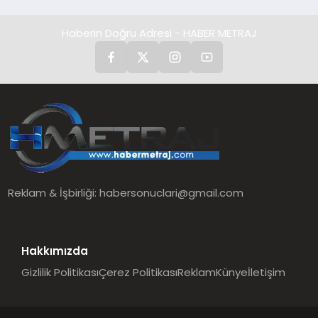
Haberin Doğru Adresi - HABER METRAJ
Reklam & İşbirliği:
habersonuclari@gmail.com
Hakkımızda
Gizlilik Politikası
Çerez Politikası
Reklam
Künye
İletişim