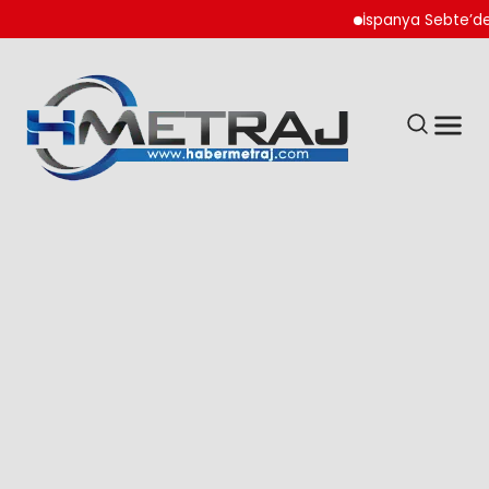
İspanya Sebte’de Göçm