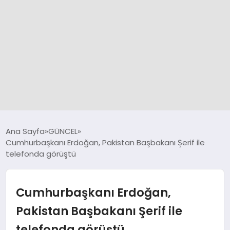
GÜNCEL
Ana Sayfa
GÜNCEL
Cumhurbaşkanı Erdoğan, Pakistan Başbakanı Şerif ile
telefonda görüştü
SPOR
DÜNYA
Cumhurbaşkanı Erdoğan,
Pakistan Başbakanı Şerif ile
SİYASET
telefonda görüştü