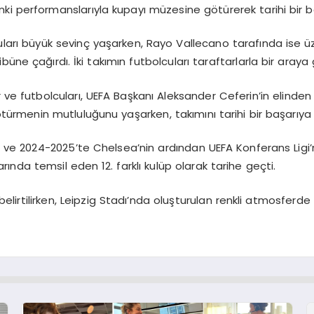
ki performanslarıyla kupayı müzesine götürerek tarihi bir b
uları büyük sevinç yaşarken, Rayo Vallecano tarafında ise 
ribüne çağırdı. İki takımın futbolcuları taraftarlarla bir aray
r ve futbolcuları, UEFA Başkanı Aleksander Ceferin’in elinden 
ötürmenin mutluluğunu yaşarken, takımını tarihi bir başarıya
ve 2024-2025’te Chelsea’nin ardından UEFA Konferans Ligi’n
arında temsil eden 12. farklı kulüp olarak tarihe geçti.
 belirtilirken, Leipzig Stadı’nda oluşturulan renkli atmosferde 