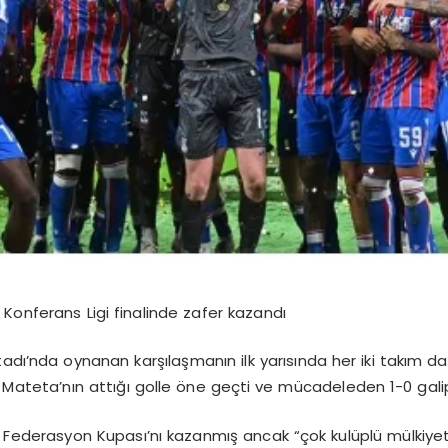
Konferans Ligi finalinde zafer kazandı
dı’nda oynanan karşılaşmanın ilk yarısında her iki takım da g
Mateta’nın attığı golle öne geçti ve mücadeleden 1-0 galip
ederasyon Kupası’nı kazanmış ancak “çok kulüplü mülkiyet kri