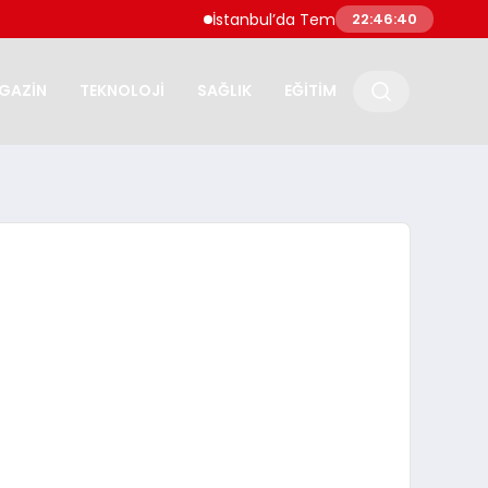
İstanbul’da Temmuz Ayı En Çok Artan ve Azal
22:46:41
GAZİN
TEKNOLOJİ
SAĞLIK
EĞİTİM