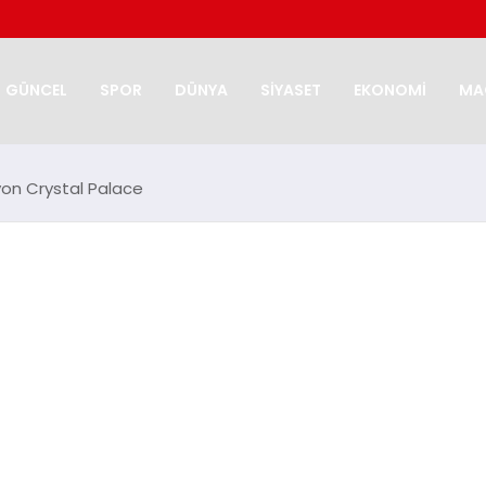
GÜNCEL
SPOR
DÜNYA
SİYASET
EKONOMİ
MA
yon Crystal Palace