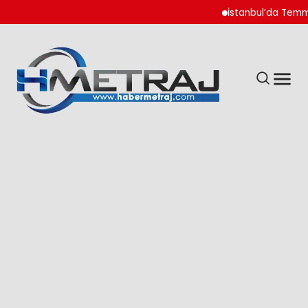
İstanbul’da Temmuz A