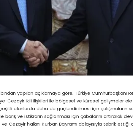
esabından yapılan açıklamaya göre, Türkiye Cumhurbaşkanı 
Cezayir ikili ilişkileri ile bölgesel ve küresel gelişmeler ele
i çeşitli alanlarda daha da güçlendirilmesi için çalışmaları
 barış ve istikrarın sağlanması için çabalarını artırarak de
 Cezayir halkını Kurban Bayramı dolayısıyla tebrik ettiği 