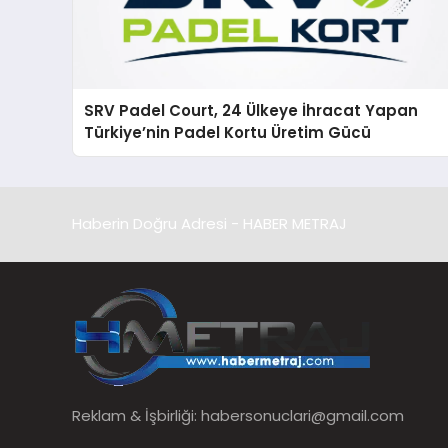
SRV Padel Court, 24 Ülkeye İhracat Yapan
Türkiye’nin Padel Kortu Üretim Gücü
Haberin Doğru Adresi - HABER METRAJ
Reklam & İşbirliği:
habersonuclari@gmail.com