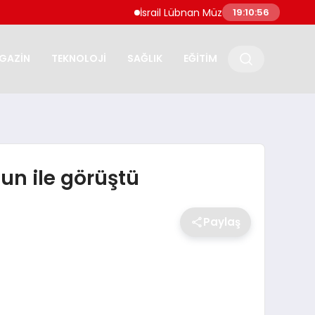
İsrail Lübnan Müzakereleri Roma’da Dev
19:10:57
GAZİN
TEKNOLOJİ
SAĞLIK
EĞİTİM
n ile görüştü
Paylaş