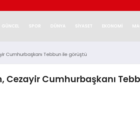
GÜNCEL
SPOR
DÜNYA
SİYASET
EKONOMİ
MA
ir Cumhurbaşkanı Tebbun ile görüştü
 Cezayir Cumhurbaşkanı Tebbu