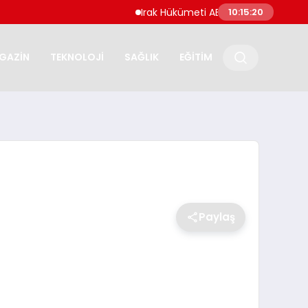
Irak Hükümeti ABD ve Suudi Arabistan Saldırıl
10:15:21
GAZİN
TEKNOLOJİ
SAĞLIK
EĞİTİM
Paylaş