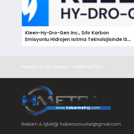
Kleen-Hy-Dro-Gen Inc., Sıfır Karbon
Emisyonlu Hidrojen Isıtma Teknolojisinde ISO
ve TSSA Düzenleyici Onaylarını Aldı
Haberin Doğru Adresi - HABER METRAJ
Reklam & İşbirliği:
habersonuclari@gmail.com