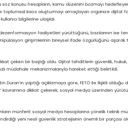
a söz konusu hesapların, kamu düzenini bozmayı hedefleyen 
 ve toplumsal kaos oluşturmayı amaçlayan organize dijital f
llanıcı bilgilerine ulaşıldı.
dezenformasyon faaliyetleri yürüttüğünü, bazılarının ise terör
ipülasyon girişimlerinin bireysel ifade özgürlüğünü aşarak
at çeken bir başlığı oldu. Dijital tehditlerin güvenlik, hukuk
e hızlı müdahale mekanizmalarıyla hareket ettiği belirtildi.
tin Duran’ın yaptığı açıklamaya göre, FETÖ ile ilişkili olduğ
rizm” kavramına dikkat çekerek, sosyal medya üzerinden yürütü
nların münferit sosyal medya hesaplarına yönelik teknik müd
irdiği yeni nesil güvenlik stratejisinin önemli bir parçası olar