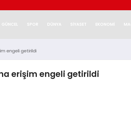
GÜNCEL
SPOR
DÜNYA
SİYASET
EKONOMİ
MA
 engeli getirildi
 erişim engeli getirildi