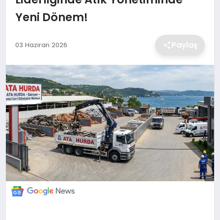
Yeni Dönem!
EKONOMİ
Paylaş
03 Haziran 2026
MAGAZİN
TEKNOLOJİ
SAĞLIK
EĞİTİM