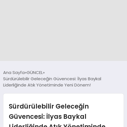
GÜNCEL
Ana Sayfa
GÜNCEL
Sürdürülebilir Geleceğin Güvencesi: İlyas Baykal
Liderliğinde Atık Yönetiminde Yeni Dönem!
SPOR
DÜNYA
Sürdürülebilir Geleceğin
Güvencesi: İlyas Baykal
SİYASET
Liderliğinde Atık Yönetiminde