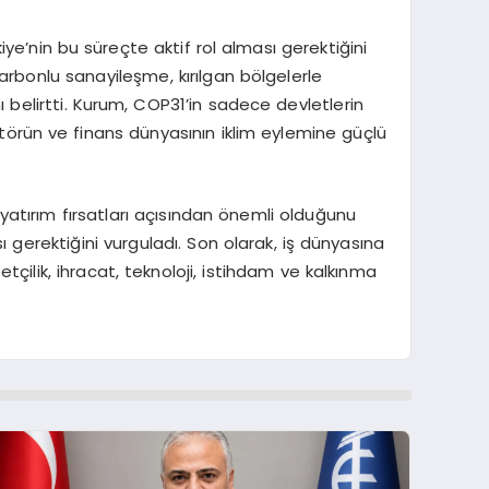
iye’nin bu süreçte aktif rol alması gerektiğini
arbonlu sanayileşme, kırılgan bölgelerle
nı belirtti. Kurum, COP31’in sadece devletlerin
ktörün ve finans dünyasının iklim eylemine güçlü
e yatırım fırsatları açısından önemli olduğunu
gerektiğini vurguladı. Son olarak, iş dünyasına
çilik, ihracat, teknoloji, istihdam ve kalkınma