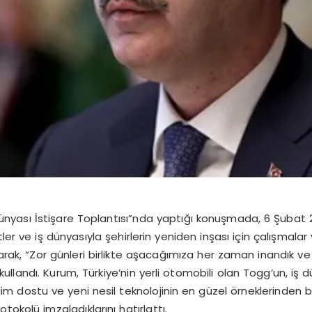
ünyası İstişare Toplantısı”nda yaptığı konuşmada, 6 Şuba
r ve iş dünyasıyla şehirlerin yeniden inşası için çalışmalar yü
rak, “Zor günleri birlikte aşacağımıza her zaman inandık ve 
 kullandı. Kurum, Türkiye’nin yerli otomobili olan Togg’un, i
lim dostu ve yeni nesil teknolojinin en güzel örneklerinden biri
otokolü imzaladıklarını hatırlattı.