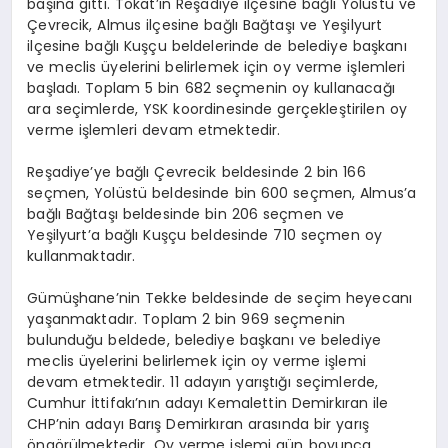
başına gitti. Tokat’ın Reşadiye ilçesine bağlı Yolüstü ve
Çevrecik, Almus ilçesine bağlı Bağtaşı ve Yeşilyurt
ilçesine bağlı Kuşçu beldelerinde de belediye başkanı
ve meclis üyelerini belirlemek için oy verme işlemleri
başladı. Toplam 5 bin 682 seçmenin oy kullanacağı
ara seçimlerde, YSK koordinesinde gerçekleştirilen oy
verme işlemleri devam etmektedir.
Reşadiye’ye bağlı Çevrecik beldesinde 2 bin 166
seçmen, Yolüstü beldesinde bin 600 seçmen, Almus’a
bağlı Bağtaşı beldesinde bin 206 seçmen ve
Yeşilyurt’a bağlı Kuşçu beldesinde 710 seçmen oy
kullanmaktadır.
Gümüşhane’nin Tekke beldesinde de seçim heyecanı
yaşanmaktadır. Toplam 2 bin 969 seçmenin
bulunduğu beldede, belediye başkanı ve belediye
meclis üyelerini belirlemek için oy verme işlemi
devam etmektedir. 11 adayın yarıştığı seçimlerde,
Cumhur İttifakı’nın adayı Kemalettin Demirkıran ile
CHP’nin adayı Barış Demirkıran arasında bir yarış
öngörülmektedir. Oy verme işlemi gün boyunca