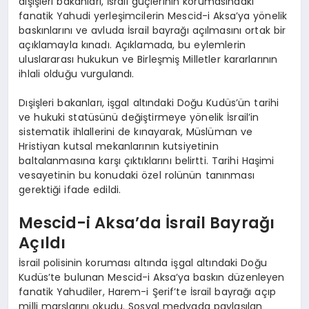
dışişleri bakanları, İsrail güçlerinin korumasındaki
fanatik Yahudi yerleşimcilerin Mescid-i Aksa’ya yönelik
baskınlarını ve avluda İsrail bayrağı açılmasını ortak bir
açıklamayla kınadı. Açıklamada, bu eylemlerin
uluslararası hukukun ve Birleşmiş Milletler kararlarının
ihlali olduğu vurgulandı.
Dışişleri bakanları, işgal altındaki Doğu Kudüs’ün tarihi
ve hukuki statüsünü değiştirmeye yönelik İsrail’in
sistematik ihlallerini de kınayarak, Müslüman ve
Hristiyan kutsal mekanlarının kutsiyetinin
baltalanmasına karşı çıktıklarını belirtti. Tarihi Haşimi
vesayetinin bu konudaki özel rolünün tanınması
gerektiği ifade edildi.
Mescid-i Aksa’da İsrail Bayrağı
Açıldı
İsrail polisinin koruması altında işgal altındaki Doğu
Kudüs’te bulunan Mescid-i Aksa’ya baskın düzenleyen
fanatik Yahudiler, Harem-i Şerif’te İsrail bayrağı açıp
milli marşlarını okudu. Sosyal medyada paylaşılan