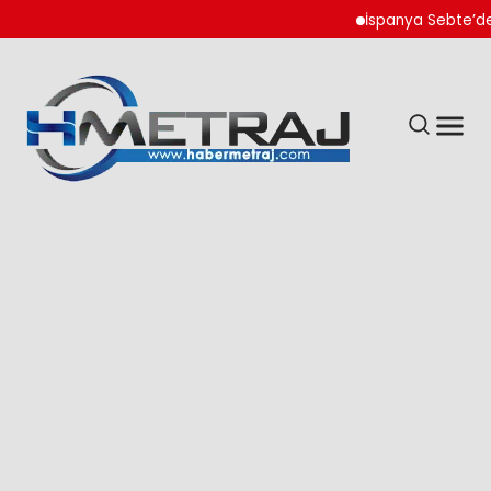
İspanya Sebte’de Göçm