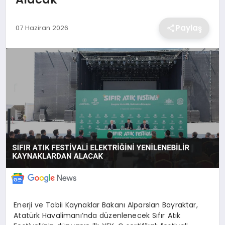
EKONOMİ
Paylaş
07 Haziran 2026
MAGAZİN
TEKNOLOJİ
SAĞLIK
EĞİTİM
Enerji ve Tabii Kaynaklar Bakanı Alparslan Bayraktar,
Atatürk Havalimanı’nda düzenlenecek Sıfır Atık