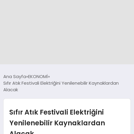
GÜNCEL
Ana Sayfa
EKONOMİ
Sıfır Atık Festivali Elektriğini Yenilenebilir Kaynaklardan
Alacak
SPOR
DÜNYA
Sıfır Atık Festivali Elektriğini
Yenilenebilir Kaynaklardan
SİYASET
Alacak