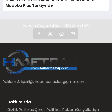
Daikin’den akıllı iklimlendirmede yeni dönem:
Madoka Plus Türkiye’de
Haberin Doğru Adresi - HABER METRAJ
Reklam & İşbirliği:
habersonuclari@gmail.com
Hakkımızda
Gizlilik Politikası
Çerez Politikası
Reklam
Künye
İletişim