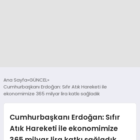
GÜNCEL
Ana Sayfa
GÜNCEL
Cumhurbaşkanı Erdoğan: Sıfır Atık Hareketi ile
ekonomimize 365 milyar lira katkı sağladık
SPOR
DÜNYA
Cumhurbaşkanı Erdoğan: Sıfır
Atık Hareketi ile ekonomimize
SİYASET
365 milyar lira katkı sağladık