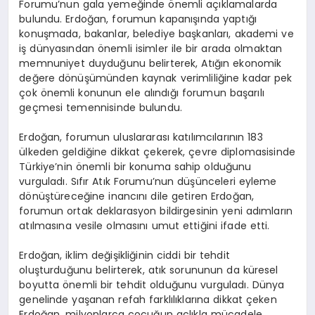
Forumu’nun gala yemeğinde önemli açıklamalarda
bulundu. Erdoğan, forumun kapanışında yaptığı
konuşmada, bakanlar, belediye başkanları, akademi ve
iş dünyasından önemli isimler ile bir arada olmaktan
memnuniyet duyduğunu belirterek, Atığın ekonomik
değere dönüşümünden kaynak verimliliğine kadar pek
çok önemli konunun ele alındığı forumun başarılı
geçmesi temennisinde bulundu.
Erdoğan, forumun uluslararası katılımcılarının 183
ülkeden geldiğine dikkat çekerek, çevre diplomasisinde
Türkiye’nin önemli bir konuma sahip olduğunu
vurguladı. Sıfır Atık Forumu’nun düşünceleri eyleme
dönüştüreceğine inancını dile getiren Erdoğan,
forumun ortak deklarasyon bildirgesinin yeni adımların
atılmasına vesile olmasını umut ettiğini ifade etti.
Erdoğan, iklim değişikliğinin ciddi bir tehdit
oluşturduğunu belirterek, atık sorununun da küresel
boyutta önemli bir tehdit olduğunu vurguladı. Dünya
genelinde yaşanan refah farklılıklarına dikkat çeken
Erdoğan, milyonlarca çocuğun açlıkla mücadele